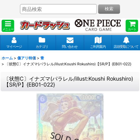
検索
メニュー
カート
マイページ
カテゴリ
問い合わせ
ご利用案内
店頭受取について
ホーム
>
傷アリ特価
>
青
>
〔状態C〕イナズマ(パラレル/illust:Koushi Rokushiro)【SR/P】{EB01-022}
〔状態C〕イナズマ(パラレル/illust:Koushi Rokushiro)
【SR/P】{EB01-022}