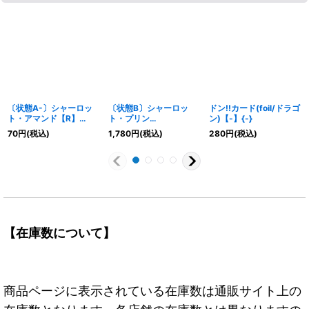
〔状態A-〕シャーロッ
〔状態B〕シャーロッ
ドン!!カード(foil/ドラゴ
ト・アマンド【R】
ト・プリン
ン)【-】{-}
{OP04-105}
(illust:hmng)【C】
70
円
(税込)
1,780
円
(税込)
280
円
(税込)
{ST07-008}
【在庫数について】
商品ページに表示されている在庫数は通販サイト上の