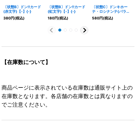
〔状態B〕ドン!!カード
〔状態B〕ドン!!カード
〔状態C〕ドンキホー
(赤文字)【-】{-}
(虹文字)【-】{-}
テ・ロシナンテ(パラレ
ル/illust:AKIRA
380
円
(税込)
180
円
(税込)
580
円
(税込)
EGAWA)【SR/P】
{OP10-072}
【在庫数について】
商品ページに表示されている在庫数は通販サイト上の
在庫数となります。各店舗の在庫数とは異なりますの
でご注意ください。