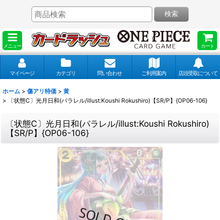
検索
メニュー
カート
マイページ
カテゴリ
問い合わせ
ご利用案内
店頭受取について
ホーム
>
傷アリ特価
>
黄
>
〔状態C〕光月日和(パラレル/illust:Koushi Rokushiro)【SR/P】{OP06-106}
〔状態C〕光月日和(パラレル/illust:Koushi Rokushiro)
【SR/P】{OP06-106}