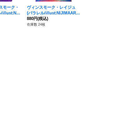
スモーク・
ヴィンスモーク・レイジュ
〔状態A-〕ヴィンスモーク・
lust:NIJ
(パラレル/illust:NIJIMAARC)
レイジュ(パラレル/illust:NIJ
OP06-042}
【R/P】{OP11-047}
880円
(税込)
IMAARC)【R/P】{OP11-047}
830円
(税込)
在庫数 24枚
在庫数 18枚