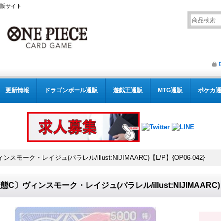
通販サイト
更新情報
ドラゴンボール通販
遊戯王通販
MTG通販
ポケカ
スモーク・レイジュ(パラレル/illust:NIJIMAARC)【L/P】{OP06-042}
態C〕ヴィンスモーク・レイジュ(パラレル/illust:NIJIMAARC)【L