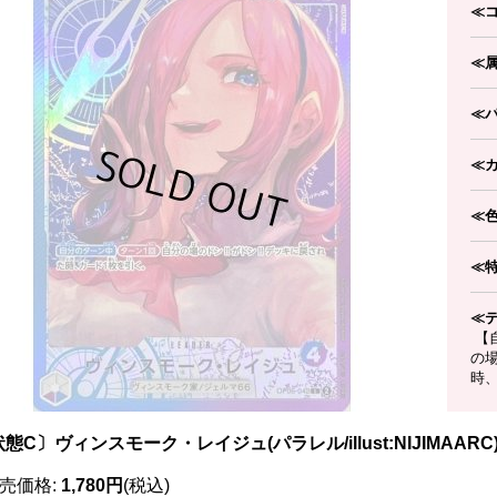
≪
≪
≪
≪
≪
≪
≪
【
の場
時
態C〕ヴィンスモーク・レイジュ(パラレル/illust:NIJIMAARC)【L
売価格
:
1,780円
(税込)