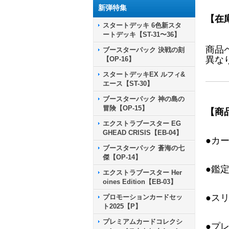
新弾特集
【在
スタートデッキ 6色新スタ
ートデッキ【ST-31〜36】
商品
ブースターパック 決戦の刻
異な
【OP-16】
スタートデッキEX ルフィ&
エース【ST-30】
ブースターパック 神の島の
冒険【OP-15】
【商
エクストラブースター EG
GHEAD CRISIS【EB-04】
●カ
ブースターパック 蒼海の七
傑【OP-14】
●鑑
エクストラブースター Her
oines Edition【EB-03】
●ス
プロモーションカードセッ
ト2025【P】
プレミアムカードコレクシ
●プ