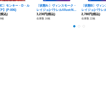
態C〕モンキー・D・ル
〔状態A-〕ヴィンスモーク・
〔状態B〕ヴィン
】{P-006}
レイジュ(パラレル/illust:NIJ
レイジュ(パラレル/il
(税込)
IMAARC)【L/P】{OP06-042}
3,230円
(税込)
IMAARC)【L/P】{
2,780円
(税込)
9枚
在庫数 16枚
在庫数 22枚