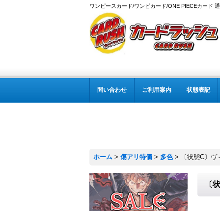
ワンピースカード/ワンピカード/ONE PIECEカード 
問い合わせ
ご利用案内
状態表記
ホーム
>
傷アリ特価
>
多色
>
〔状態C〕ヴィン
〔状