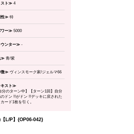
コスト≫
4
属性≫
特
パワー≫
5000
カウンター≫
-
色≫
青/紫
特徴≫
ヴィンスモーク家/ジェルマ66
テキスト≫
自分のターン中】【ターン1回】自分
のドン !!がドン !!デッキに戻された
、カード1枚を引く。
/P】{OP06-042}