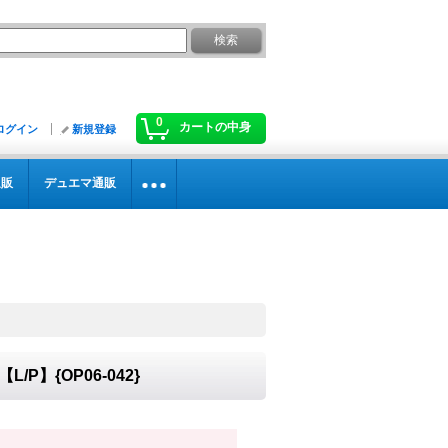
0
カートの中身
ログイン
新規登録
通販
デュエマ通販
/P】{OP06-042}