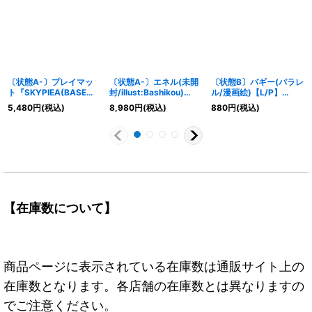
〔状態A-〕プレイマッ
〔状態A-〕エネル(未開
〔状態B〕バギー(パラレ
ト『SKYPIEA(BASE
封/illust:Bashikou)
ル/漫画絵)【L/P】
SHOP リミテッドプレイ
【SR】{OP15-060}
{OP09-042}
5,480
円
(税込)
8,980
円
(税込)
880
円
(税込)
マットvol.1)』【サプラ
イ】{-}
【在庫数について】
商品ページに表示されている在庫数は通販サイト上の
在庫数となります。各店舗の在庫数とは異なりますの
でご注意ください。