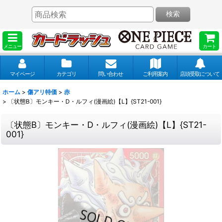
検索
メニュー
カート
マイページ
カテゴリ
問い合わせ
ご利用案内
店頭受取について
ホーム
>
傷アリ特価
>
赤
>
〔状態B〕モンキー・D・ルフィ(漫画絵)【L】{ST21-001}
〔状態B〕モンキー・D・ルフィ(漫画絵)【L】{ST21-
001}