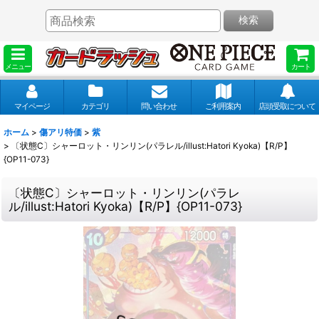
検索
メニュー
カート
マイページ
カテゴリ
問い合わせ
ご利用案内
店頭受取について
ホーム
>
傷アリ特価
>
紫
>
〔状態C〕シャーロット・リンリン(パラレル/illust:Hatori Kyoka)【R/P】
{OP11-073}
〔状態C〕シャーロット・リンリン(パラレ
ル/illust:Hatori Kyoka)【R/P】{OP11-073}