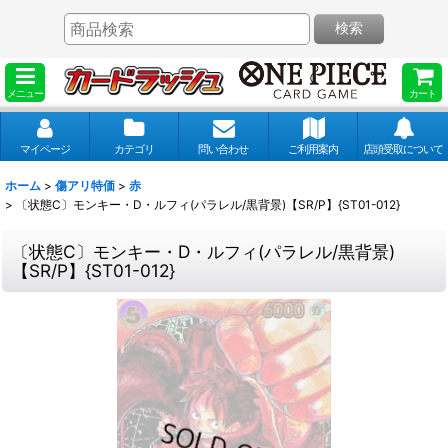
検索
メニュー
カート
マイページ
カテゴリ
問い合わせ
ご利用案内
店頭受取について
ホーム
>
傷アリ特価
>
赤
>
〔状態C〕モンキー・D・ルフィ(パラレル/黒背景)【SR/P】{ST01-012}
〔状態C〕モンキー・D・ルフィ(パラレル/黒背景)
【SR/P】{ST01-012}