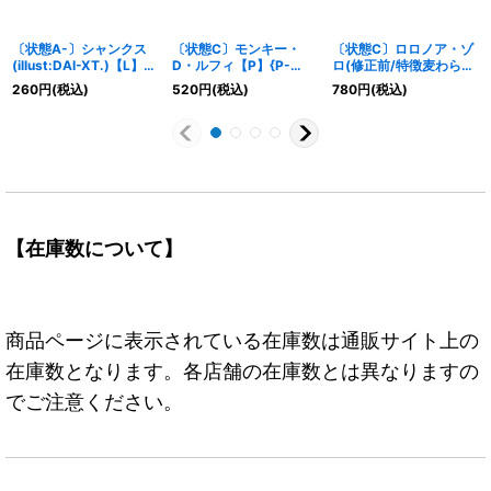
〔状態A-〕シャンクス
〔状態C〕モンキー・
〔状態C〕ロロノア・ゾ
(illust:DAI-XT.)【L】
D・ルフィ【P】{P-
ロ(修正前/特徴麦わらの
{OP09-001}
006}
一味)【P】{P-042}
260
円
(税込)
520
円
(税込)
780
円
(税込)
【在庫数について】
商品ページに表示されている在庫数は通販サイト上の
在庫数となります。各店舗の在庫数とは異なりますの
でご注意ください。