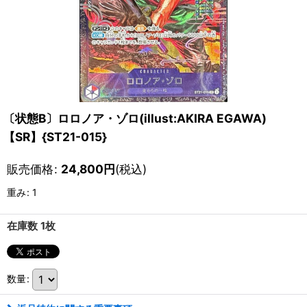
〔状態B〕ロロノア・ゾロ(illust:AKIRA EGAWA)
【SR】{ST21-015}
販売価格
:
24,800
円
(税込)
重み
:
1
在庫数 1枚
数量
: