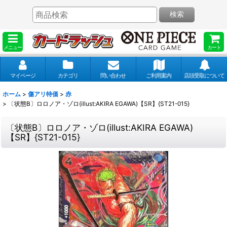
検索
メニュー
カート
マイページ
カテゴリ
問い合わせ
ご利用案内
店頭受取について
ホーム
>
傷アリ特価
>
赤
>
〔状態B〕ロロノア・ゾロ(illust:AKIRA EGAWA)【SR】{ST21-015}
〔状態B〕ロロノア・ゾロ(illust:AKIRA EGAWA)
【SR】{ST21-015}