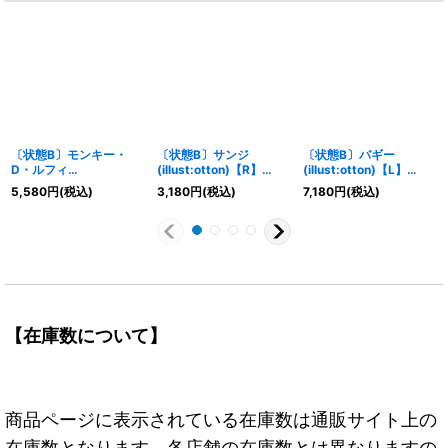
〔状態B〕モンキー・
〔状態B〕サンジ
〔状態B〕バギー
D・ルフィ
(illust:otton)【R】
(illust:otton)【L】
(illust:Nijihayashi)
{EB02-054}
{OP09-042}
5,580
円
(税込)
3,180
円
(税込)
7,180
円
(税込)
【P】{P-041}
【在庫数について】
商品ページに表示されている在庫数は通販サイト上の
在庫数となります。各店舗の在庫数とは異なりますの