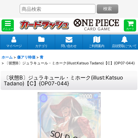
検索
メニュー
カート
マイページ
カテゴリ
問い合わせ
ご利用案内
店頭受取について
ホーム
>
傷アリ特価
>
青
>
〔状態B〕ジュラキュール・ミホーク(illust:Katsuo Tadano)【C】{OP07-044}
〔状態B〕ジュラキュール・ミホーク(illust:Katsuo
Tadano)【C】{OP07-044}