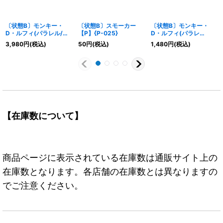
〔状態B〕モンキー・
〔状態B〕スモーカー
〔状態B〕モンキー・
D・ルフィ(パラレル/白
【P】{P-025}
D・ルフィ(パラレ
黒版)【SR/P】{ST13-
ル/illust:tatsuya)
3,980
円
(税込)
50
円
(税込)
1,480
円
(税込)
015}
【SEC/P】{OP11-118}
【在庫数について】
商品ページに表示されている在庫数は通販サイト上の
在庫数となります。各店舗の在庫数とは異なりますの
でご注意ください。