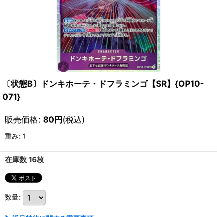
〔状態B〕ドンキホーテ・ドフラミンゴ【SR】{OP10-
071}
販売価格
:
80
円
(税込)
重み
:
1
在庫数 16枚
数量
: