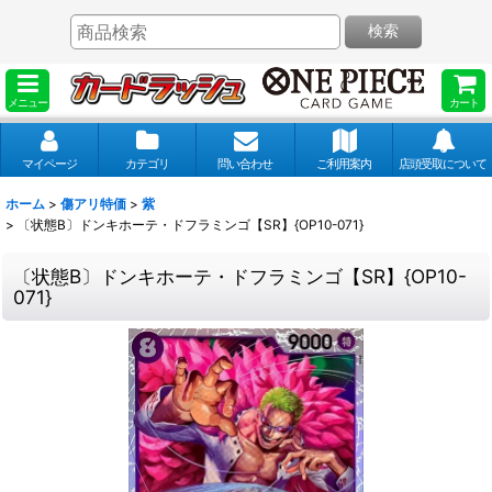
検索
メニュー
カート
マイページ
カテゴリ
問い合わせ
ご利用案内
店頭受取について
ホーム
>
傷アリ特価
>
紫
>
〔状態B〕ドンキホーテ・ドフラミンゴ【SR】{OP10-071}
〔状態B〕ドンキホーテ・ドフラミンゴ【SR】{OP10-
071}