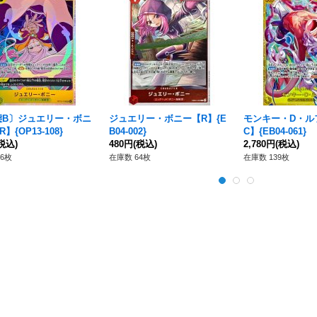
態B〕ジュエリー・ボニ
ジュエリー・ボニー【R】{E
モンキー・D・ル
】{OP13-108}
B04-002}
C】{EB04-061}
税込)
480円
(税込)
2,780円
(税込)
6枚
在庫数 64枚
在庫数 139枚