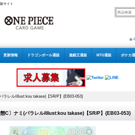
通販サイト
更新情報
ドラゴンボール通販
遊戯王通販
MTG通販
ポケカ
ル/illust:kou takase)【SR/P】{EB03-053}
C〕ナミ(パラレル/illust:kou takase)【SR/P】{EB03-053}