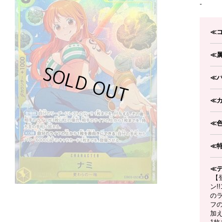
-
≪
≪
≪
≪
≪
≪
≪
【
ン!
の
フ
加