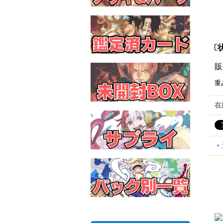
〔状
販
重
在