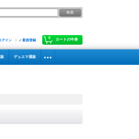
0
カートの中身
ログイン
新規登録
通販
デュエマ通販