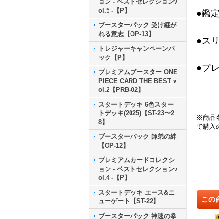
ョン - ベストセレクションv
ol.5 -【P】
●鑑
ブースターパック 受け継が
れる意志【OP-13】
●ス
トレジャーキャンペーンパ
ック【P】
●プ
プレミアムブースター ONE
PIECE CARD THE BEST v
ol.2【PRB-02】
スタートデッキ 6色スター
トデッキ(2025)【ST-23〜2
※商品
8】
で購入
ブースターパック 師弟の絆
【OP-12】
プレミアムカードコレクシ
ョン - ベストセレクションv
ol.4 -【P】
スタートデッキ エース&ニ
この
ューゲート【ST-22】
ブースターパック 神速の拳