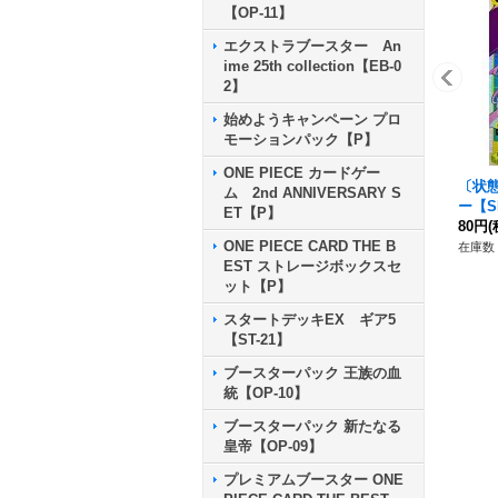
【OP-11】
エクストラブースター An
ime 25th collection【EB-0
2】
始めようキャンペーン プロ
モーションパック【P】
ONE PIECE カードゲー
〔状
ム 2nd ANNIVERSARY S
ー【SR
ET【P】
80円
(
ONE PIECE CARD THE B
在庫数 
EST ストレージボックスセ
ット【P】
スタートデッキEX ギア5
【ST-21】
ブースターパック 王族の血
統【OP-10】
ブースターパック 新たなる
皇帝【OP-09】
プレミアムブースター ONE