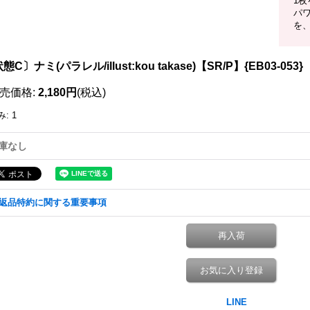
1
パワ
を
態C〕ナミ(パラレル/illust:kou takase)【SR/P】{EB03-053}
売価格
:
2,180円
(税込)
み
:
1
庫なし
返品特約に関する重要事項
再入荷
お気に入り登録