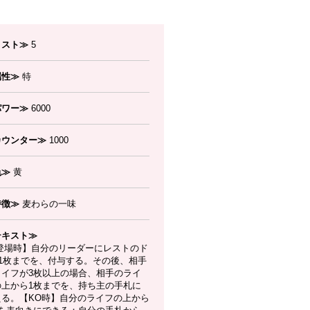
コスト≫
5
属性≫
特
パワー≫
6000
カウンター≫
1000
色≫
黄
特徴≫
麦わらの一味
テキスト≫
登場時】自分のリーダーにレストのド
!1枚までを、付与する。その後、相手
ライフが3枚以上の場合、相手のライ
の上から1枚までを、持ち主の手札に
える。【KO時】自分のライフの上から