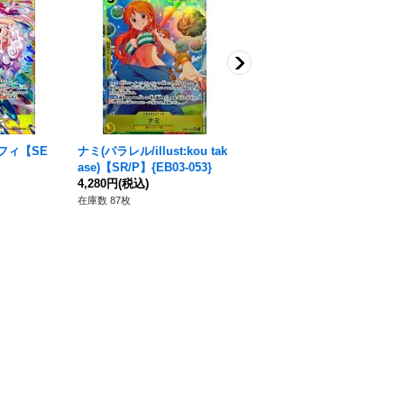
フィ【SE
ナミ(パラレル/illust:kou tak
〔状態A-〕ナミ(パラレル/ill
ase)【SR/P】{EB03-053}
ust:kou takase)【SR/P】{E
4,280円
(税込)
B03-053}
3,930円
(税込)
在庫数 87枚
在庫数 12枚