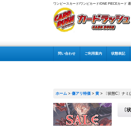
ワンピースカード/ワンピカード/ONE PIECEカード 
問い合わせ
ご利用案内
状態表記
ホーム
>
傷アリ特価
>
黄
>
〔状態C〕ナミ(パラレ
〔状態