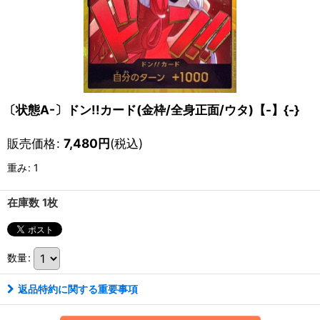
〔状態A-〕ドン!!カード(金枠/全身正面/ウタ)【-】{-}
販売価格
:
7,480
円
(税込)
重み
:
1
在庫数 1枚
数量
:
返品特約に関する重要事項