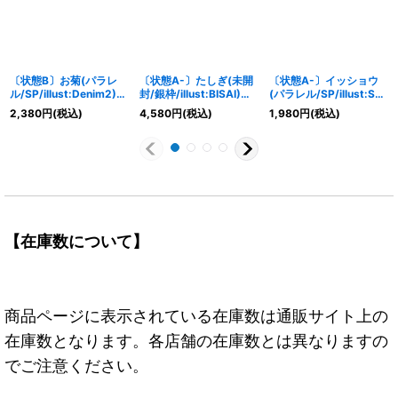
〔状態B〕お菊(パラレ
〔状態A-〕たしぎ(未開
〔状態A-〕イッショウ
ル/SP/illust:Denim2)
封/銀枠/illust:BISAI)
(パラレル/SP/illust:S-
【SP】{OP01-
【R】{OP12-031}
KINOKO)【SP】
2,380
円
(税込)
4,580
円
(税込)
1,980
円
(税込)
035[OP07]}
{OP03-078[OP07]}
【在庫数について】
商品ページに表示されている在庫数は通販サイト上の
在庫数となります。各店舗の在庫数とは異なりますの
でご注意ください。