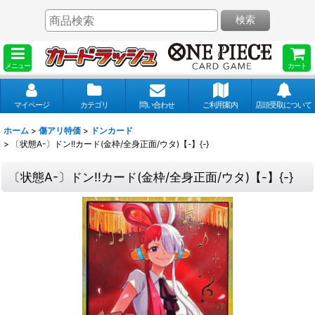
検索
メニュー
カート
マイページ
カテゴリ
問い合わせ
ご利用案内
店頭受取について
ホーム
>
傷アリ特価
>
ドンカード
>
〔状態A-〕ドン!!カード(金枠/全身正面/ウタ)【-】{-}
〔状態A-〕ドン!!カード(金枠/全身正面/ウタ)【-】{-}