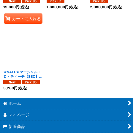
【SEC】{EB04-061}
リアル/漫画絵)【SEC】
19,800
円
(税込)
1,880,000
円
(税込)
2,080,000
円
(税込)
{EB04-061}
カートに入れる
☆SALE☆マーシャル・
Ｄ・ティーチ【SEC】
{OP16-119}
3,280
円
(税込)
ホーム
マイページ
新着商品