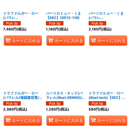
絞り込む
トラファルガー・ロー
バーソロミュー・くま
バーソロミュー・くま
(パラレ
【SEC】{OP12-119}
(パラレ
ル/illust:Makitoshi)
ル/illust:TAPIOCA)
【SP】{OP10-119}
【SEC/P】{OP12-119}
7,480
円
(税込)
1,180
円
(税込)
2,180
円
(税込)
カートに入れる
カートに入れる
カートに入れる
トラファルガー・ロー
ユースタス・キッド(パ
トラファルガー・ロー
(パラレル/海賊旗背景/
ラレル/illust:SENNSU)
(illust:lack)【SEC】
漫画絵)【SEC/P】
【SR/P】{OP10-112}
{OP10-119}
{OP10-119}
2,980
円
(税込)
1,280
円
(税込)
580
円
(税込)
カートに入れる
カートに入れる
カートに入れる