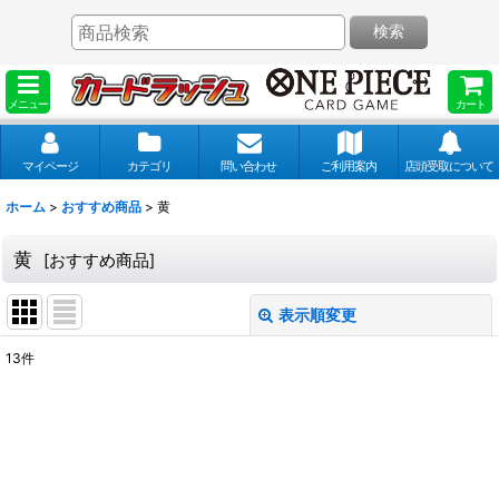
検索
メニュー
カート
マイページ
カテゴリ
問い合わせ
ご利用案内
店頭受取について
ホーム
>
おすすめ商品
>
黄
黄
[
おすすめ商品
]
表示順変更
閉じる
13
件
表示数
:
並び順
: