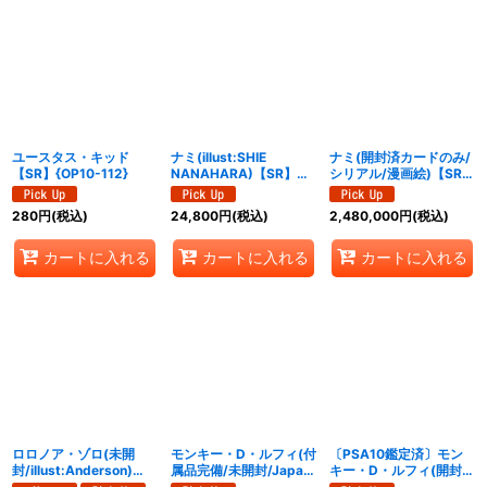
ユースタス・キッド
ナミ(illust:SHIE
ナミ(開封済カードのみ/
【SR】{OP10-112}
NANAHARA)【SR】
シリアル/漫画絵)【SR】
{OP08-106}
{OP08-106}
280
円
(税込)
24,800
円
(税込)
2,480,000
円
(税込)
カートに入れる
カートに入れる
カートに入れる
ロロノア・ゾロ(未開
モンキー・D・ルフィ(付
〔PSA10鑑定済〕モン
封/illust:Anderson)
属品完備/未開封/Japan/
キー・D・ルフィ(開封済
【SR】{OP15-113}
シリアル/漫画絵)
みカードのみ/Japan/シ