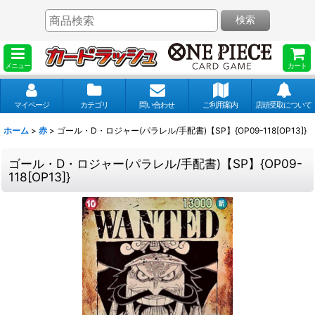
検索
メニュー
カート
マイページ
カテゴリ
問い合わせ
ご利用案内
店頭受取について
ホーム
>
赤
>
ゴール・D・ロジャー(パラレル/手配書)【SP】{OP09-118[OP13]}
ゴール・D・ロジャー(パラレル/手配書)【SP】{OP09-
118[OP13]}