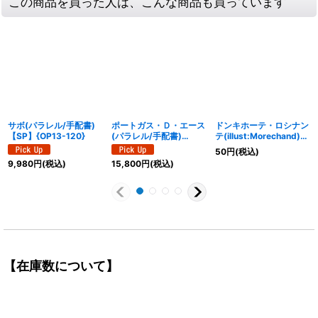
この商品を買った人は、こんな商品も買っています
サボ(パラレル/手配書)
ポートガス・Ｄ・エース
ドンキホーテ・ロシナン
【SP】{OP13-120}
(パラレル/手配書)
テ(illust:Morechand)
【SP】{OP13-119}
【C】{OP02-108}
50
円
(税込)
9,980
円
(税込)
15,800
円
(税込)
【在庫数について】