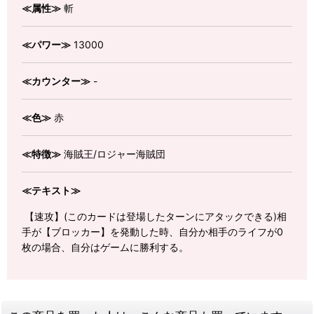
≪属性≫
斬
≪パワー≫
13000
≪カウンター≫
-
≪色≫
赤
≪特徴≫
海賊王/ロジャー海賊団
≪テキスト≫
【速攻】(このカードは登場したターンにアタックできる)相
手が【ブロッカー】を発動した時、自分か相手のライフが0
枚の場合、自分はゲームに勝利する。