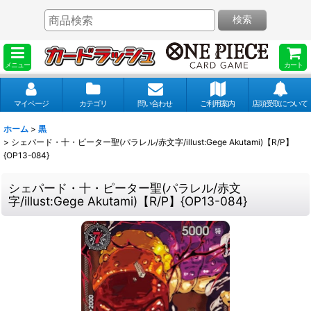
検索
メニュー
カート
マイページ
カテゴリ
問い合わせ
ご利用案内
店頭受取について
ホーム
>
黒
>
シェパード・十・ピーター聖(パラレル/赤文字/illust:Gege Akutami)【R/P】
{OP13-084}
シェパード・十・ピーター聖(パラレル/赤文
字/illust:Gege Akutami)【R/P】{OP13-084}