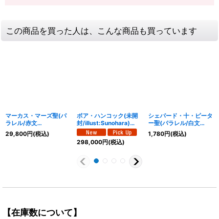
この商品を買った人は、こんな商品も買っています
マーカス・マーズ聖(パ
ボア・ハンコック(未開
シェパード・十・ピータ
ラレル/赤文
封/illust:Sunohara)
ー聖(パラレル/白文
字/illust:Gege
【SR】{OP16-032}
字/illust:Gege
29,800
円
(税込)
1,780
円
(税込)
Akutami)【R/P】
Akutami)【R/P】
298,000
円
(税込)
{OP13-091}
{OP13-084}
【在庫数について】