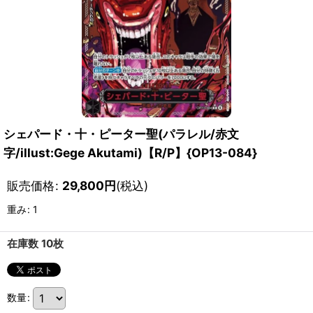
シェパード・十・ピーター聖(パラレル/赤文
字/illust:Gege Akutami)【R/P】{OP13-084}
販売価格
:
29,800
円
(税込)
重み
:
1
在庫数 10枚
数量
: