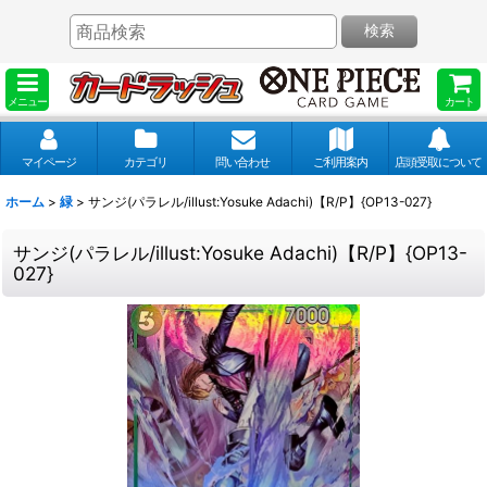
検索
メニュー
カート
マイページ
カテゴリ
問い合わせ
ご利用案内
店頭受取について
ホーム
>
緑
>
サンジ(パラレル/illust:Yosuke Adachi)【R/P】{OP13-027}
サンジ(パラレル/illust:Yosuke Adachi)【R/P】{OP13-
027}