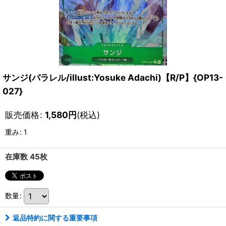
サンジ(パラレル/illust:Yosuke Adachi)【R/P】{OP13-
027}
販売価格
:
1,580
円
(税込)
重み
:
1
在庫数 45枚
数量
:
返品特約に関する重要事項