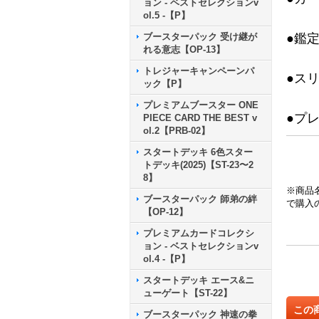
ョン - ベストセレクションv
ol.5 -【P】
ブースターパック 受け継が
●鑑
れる意志【OP-13】
トレジャーキャンペーンパ
●ス
ック【P】
プレミアムブースター ONE
●プ
PIECE CARD THE BEST v
ol.2【PRB-02】
スタートデッキ 6色スター
トデッキ(2025)【ST-23〜2
8】
※商品
ブースターパック 師弟の絆
で購入
【OP-12】
プレミアムカードコレクシ
ョン - ベストセレクションv
ol.4 -【P】
スタートデッキ エース&ニ
ューゲート【ST-22】
この
ブースターパック 神速の拳