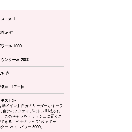
コスト≫
1
属性≫
打
パワー≫
1000
カウンター≫
2000
色≫
赤
特徴≫
ゴア王国
テキスト≫
起動メイン】自分のリーダーかキャラ
に自分のアクティブのドン!!1枚を付
し、このキャラをトラッシュに置くこ
ができる：相手のキャラ1枚までを、
ターン中、パワー-3000。