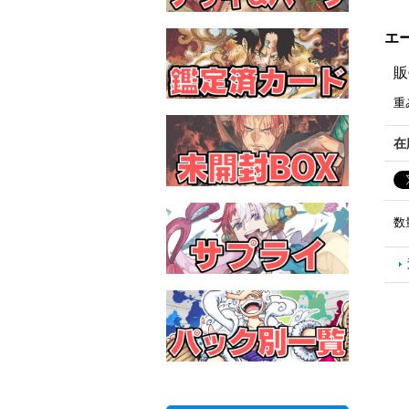
エー
販
重
在
数