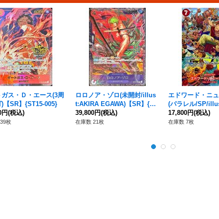
ガス・Ｄ・エース(3周
ロロノア・ゾロ(未開封/illus
エドワード・ニュ
【SR】{ST15-005}
t:AKIRA EGAWA)【SR】{ST
(パラレル/SP/illus
00円
(税込)
21-015}
39,800円
(税込)
u)【SP】{ST15-00
17,800円
(税込)
39枚
在庫数 21枚
在庫数 7枚