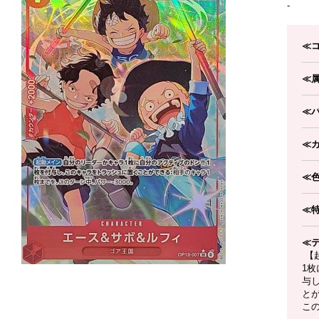
-
≪
≪
≪
≪
≪
≪
≪
【
1枚
与
と
この