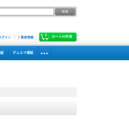
0
カートの中身
ログイン
新規登録
通販
デュエマ通販