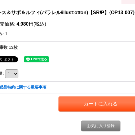
ス＆サボ＆ルフィ(パラレル/illust:otton)【SR/P】{OP13-007}
売価格
:
4,980円
(税込)
み
:
1
庫数 13枚
量
:
返品特約に関する重要事項
お気に入り登録