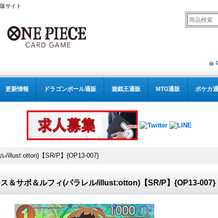
通販サイト
更新情報
ドラゴンボール通販
遊戯王通販
MTG通販
ポケカ
st:otton)【SR/P】{OP13-007}
ス＆サボ＆ルフィ(パラレル/illust:otton)【SR/P】{OP13-007}