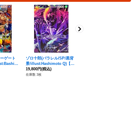
ーゲート
ゾロ十郎(パラレル/SP/黒背
ボア・ハンコック(パラレル/
t:Bashiko
景/illust:Hashimoto Q)【S
SP/和柄/illust:otton)【SP】
2[OP10]}
P】{ST18-004[OP12]}
19,800円
(税込)
{OP14-112}
64,800円
(税込)
在庫数 3枚
在庫数 23枚