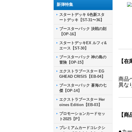
新弾特集
スタートデッキ 6色新スタ
ートデッキ【ST-31〜36】
ブースターパック 決戦の刻
【OP-16】
スタートデッキEX ルフィ&
エース【ST-30】
ブースターパック 神の島の
【在
冒険【OP-15】
エクストラブースター EG
GHEAD CRISIS【EB-04】
商品
異な
ブースターパック 蒼海の七
傑【OP-14】
エクストラブースター Her
oines Edition【EB-03】
プロモーションカードセッ
【商
ト2025【P】
プレミアムカードコレクシ
●カ