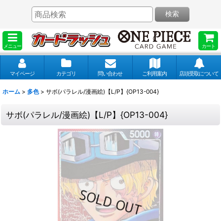
検索
メニュー
カート
マイページ
カテゴリ
問い合わせ
ご利用案内
店頭受取について
ホーム
>
多色
>
サボ(パラレル/漫画絵)【L/P】{OP13-004}
サボ(パラレル/漫画絵)【L/P】{OP13-004}