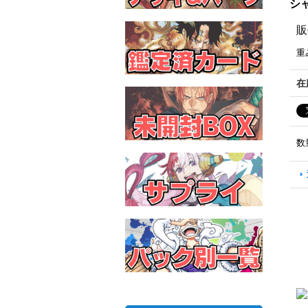
シャ
販
重
在
数