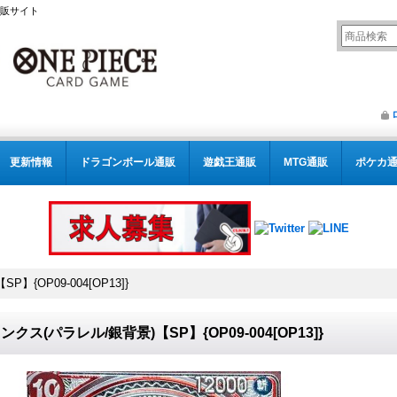
通販サイト
更新情報
ドラゴンボール通販
遊戯王通販
MTG通販
ポケカ
{OP09-004[OP13]}
ンクス(パラレル/銀背景)【SP】{OP09-004[OP13]}