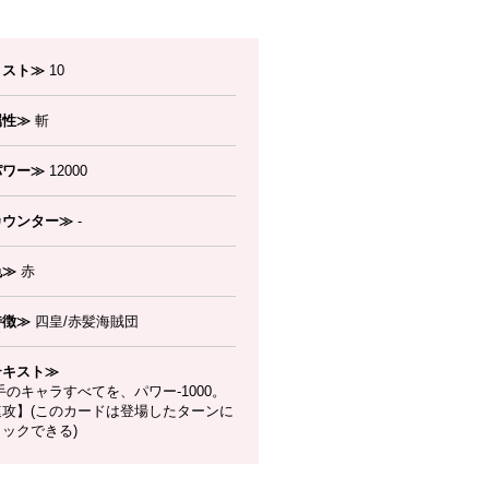
コスト≫
10
属性≫
斬
パワー≫
12000
カウンター≫
-
色≫
赤
特徴≫
四皇/赤髪海賊団
テキスト≫
のキャラすべてを、パワー-1000。
速攻】(このカードは登場したターンに
ックできる)