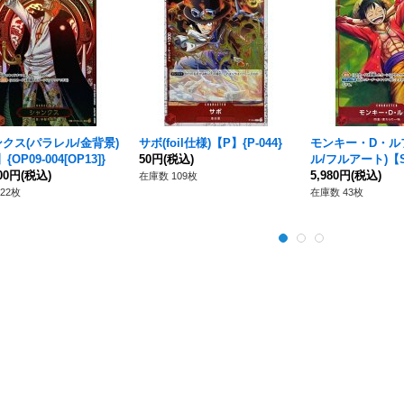
クス(パラレル/金背景)
サボ(foil仕様)【P】{P-044}
モンキー・D・ル
{OP09-004[OP13]}
50円
(税込)
ル/フルアート)【S
000円
(税込)
21-014}
5,980円
(税込)
在庫数 109枚
22枚
在庫数 43枚