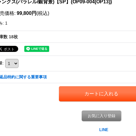
ンクス(パラレル/銀背景)【SP】{OP09-004[OP13]}
売価格
:
99,800円
(税込)
み
:
1
庫数 18枚
量
:
返品特約に関する重要事項
お気に入り登録