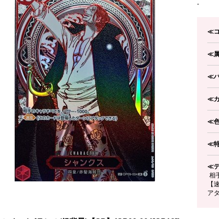
-
≪
≪
≪
≪
≪
≪
≪
相手
【
アタ