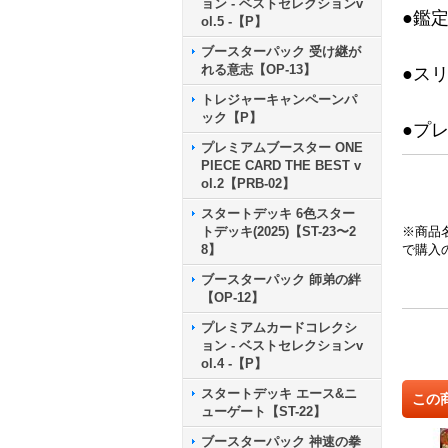
ョン - ベストセレクションv
●鑑
ol.5 -【P】
ブースターパック 受け継が
れる意志【OP-13】
●ス
トレジャーキャンペーンパ
ック【P】
●プ
プレミアムブースター ONE
PIECE CARD THE BEST v
ol.2【PRB-02】
スタートデッキ 6色スター
トデッキ(2025)【ST-23〜2
※商品
8】
で購入
ブースターパック 師弟の絆
【OP-12】
プレミアムカードコレクシ
ョン - ベストセレクションv
ol.4 -【P】
スタートデッキ エース&ニ
この
ューゲート【ST-22】
ブースターパック 神速の拳