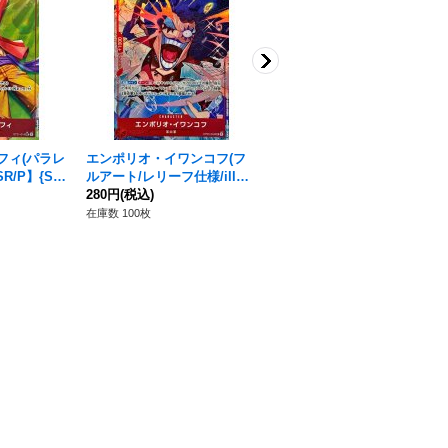
フィ(パラレ
エンポリオ・イワンコフ(フ
ペローナ(3周年ロゴ)【SR】
R/P】{ST
ルアート/レリーフ仕様/illus
{OP12-034}
t:Ryuda)【UC】{OP05-004}
280円
(税込)
10,800円
(税込)
在庫数 100枚
在庫数 15枚