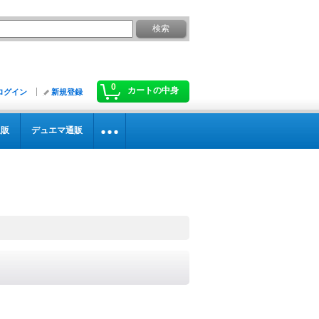
0
カートの中身
ログイン
新規登録
通販
デュエマ通販