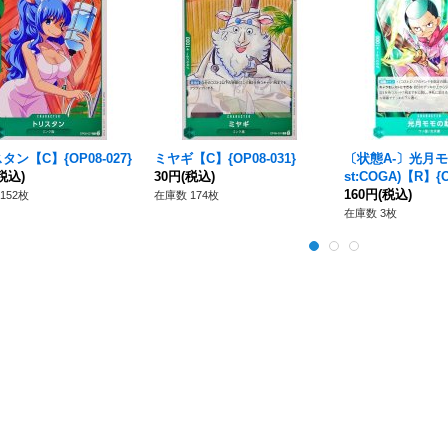
タン【C】{OP08-027}
ミヤギ【C】{OP08-031}
〔状態A-〕光月モモ
税込)
30円
(税込)
st:COGA)【R】{O
160円
(税込)
152枚
在庫数 174枚
在庫数 3枚