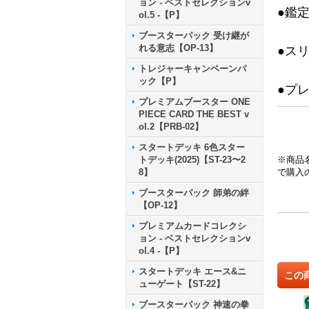
ョン - ベストセレクションv
●鑑
ol.5 -【P】
ブースターパック 受け継が
れる意志【OP-13】
●ス
トレジャーキャンペーンパ
ック【P】
●プ
プレミアムブースター ONE
PIECE CARD THE BEST v
ol.2【PRB-02】
スタートデッキ 6色スター
トデッキ(2025)【ST-23〜2
※商品
8】
で購入
ブースターパック 師弟の絆
【OP-12】
プレミアムカードコレクシ
ョン - ベストセレクションv
ol.4 -【P】
スタートデッキ エース&ニ
この
ューゲート【ST-22】
ブースターパック 神速の拳