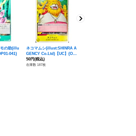
の助(illu
ネコマムシ(illust:SHINRA A
ネプチューン【R】{OP11-10
P01-041}
GENCY Co.Ltd)【UC】{OP0
8}
6-110}
50円
(税込)
80円
(税込)
在庫数 187枚
在庫数 372枚