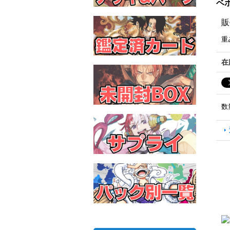
ベポ
販
重
在
数