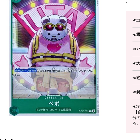
-
≪
≪
≪
≪
≪
≪
≪
【
分の
る