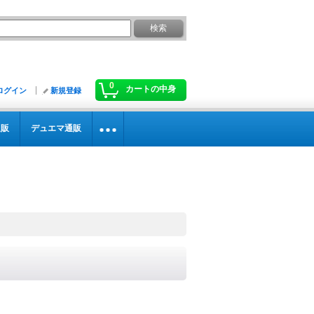
0
カートの中身
ログイン
新規登録
通販
デュエマ通販