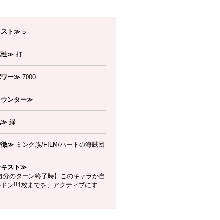
コスト≫
5
属性≫
打
パワー≫
7000
カウンター≫
-
色≫
緑
特徴≫
ミンク族/FILM/ハートの海賊団
テキスト≫
自分のターン終了時】このキャラか自
ドン!!1枚までを、アクティブにす
。