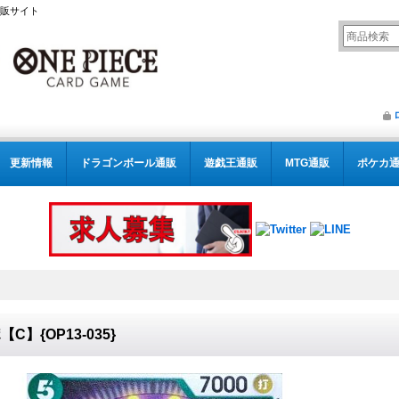
通販サイト
更新情報
ドラゴンボール通販
遊戯王通販
MTG通販
ポケカ
【C】{OP13-035}