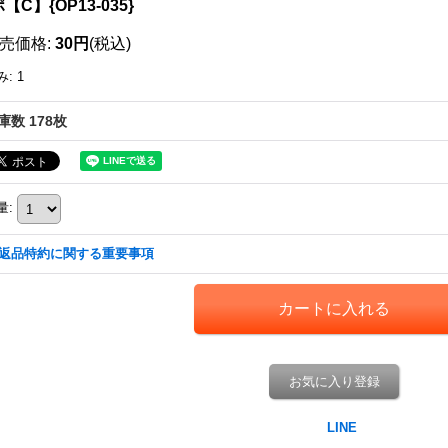
【C】{OP13-035}
売価格
:
30円
(税込)
み
:
1
庫数 178枚
量
:
返品特約に関する重要事項
お気に入り登録