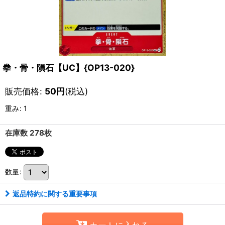
拳・骨・隕石【UC】{OP13-020}
販売価格
:
50
円
(税込)
重み
:
1
在庫数 278枚
数量
:
返品特約に関する重要事項