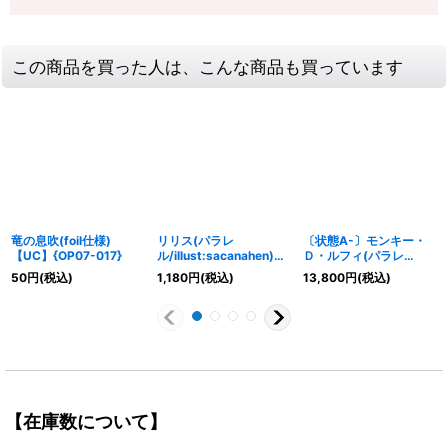
この商品を買った人は、こんな商品も買っています
竜の息吹(foil仕様)
リリス(パラレ
〔状態A-〕モンキー・
【UC】{OP07-017}
ル/illust:sacanahen)
Ｄ・ルフィ(パラレ
【R/P】{OP13-113}
ル/illust:otton)【L/P】
50
円
(税込)
1,180
円
(税込)
13,800
円
(税込)
{OP16-022}
【在庫数について】