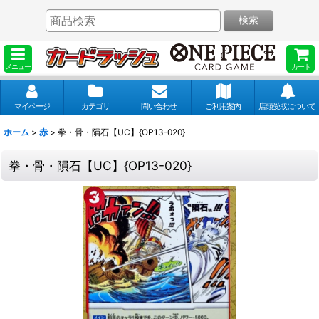
検索
メニュー
カート
マイページ
カテゴリ
問い合わせ
ご利用案内
店頭受取について
ホーム
>
赤
>
拳・骨・隕石【UC】{OP13-020}
拳・骨・隕石【UC】{OP13-020}