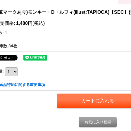
筆マークあり)モンキー・D・ルフィ(illust:TAPIOCA)【SEC】{OP
売価格
:
1,480円
(税込)
み
:
1
庫数 34枚
量
:
返品特約に関する重要事項
お気に入り登録