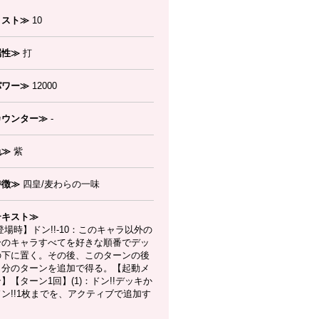
コスト≫
10
属性≫
打
パワー≫
12000
カウンター≫
-
色≫
紫
特徴≫
四皇/麦わらの一味
テキスト≫
場時】ドン!!-10：このキャラ以外の
分のキャラすべてを好きな順番でデッ
の下に置く。その後、このターンの後
自分のターンを追加で得る。【起動メ
】【ターン1回】(1)：ドン!!デッキか
ン!!1枚までを、アクティブで追加す
。