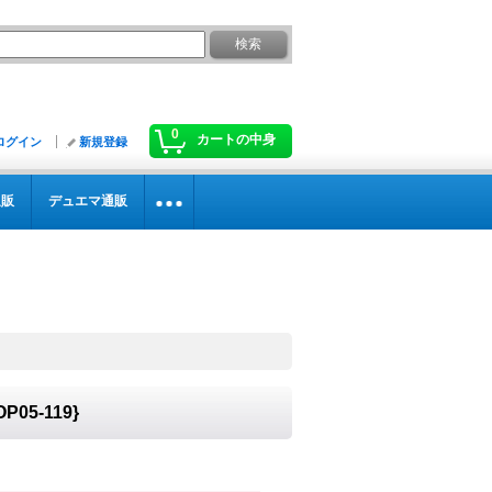
0
カートの中身
ログイン
新規登録
通販
デュエマ通販
05-119}