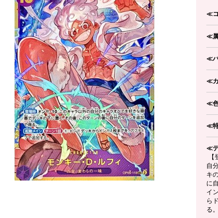
≪
≪
≪
≪
≪
≪
≪
【登
自
キ
に
イン
らド
る