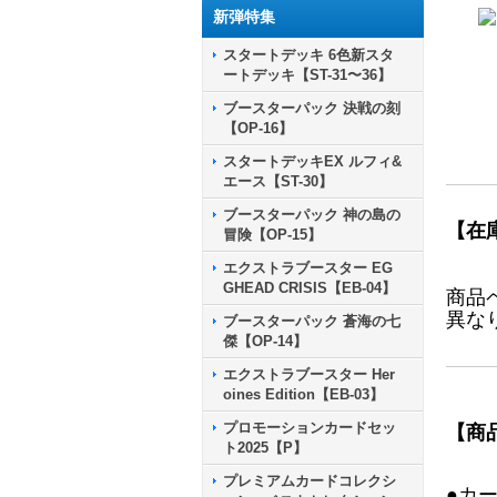
新弾特集
スタートデッキ 6色新スタ
ートデッキ【ST-31〜36】
ブースターパック 決戦の刻
【OP-16】
スタートデッキEX ルフィ&
エース【ST-30】
ブースターパック 神の島の
【在
冒険【OP-15】
エクストラブースター EG
GHEAD CRISIS【EB-04】
商品
異な
ブースターパック 蒼海の七
傑【OP-14】
エクストラブースター Her
oines Edition【EB-03】
プロモーションカードセッ
【商
ト2025【P】
プレミアムカードコレクシ
●カ