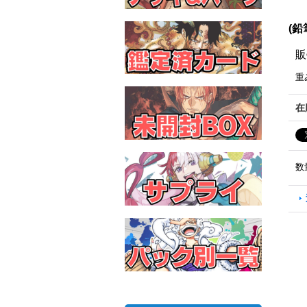
(鉛
販
重
在
数