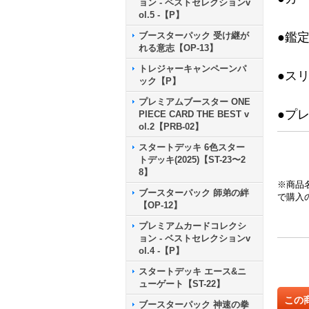
ョン - ベストセレクションv
ol.5 -【P】
ブースターパック 受け継が
●鑑
れる意志【OP-13】
トレジャーキャンペーンパ
●ス
ック【P】
プレミアムブースター ONE
●プ
PIECE CARD THE BEST v
ol.2【PRB-02】
スタートデッキ 6色スター
トデッキ(2025)【ST-23〜2
8】
※商品
ブースターパック 師弟の絆
で購入
【OP-12】
プレミアムカードコレクシ
ョン - ベストセレクションv
ol.4 -【P】
スタートデッキ エース&ニ
ューゲート【ST-22】
この
ブースターパック 神速の拳