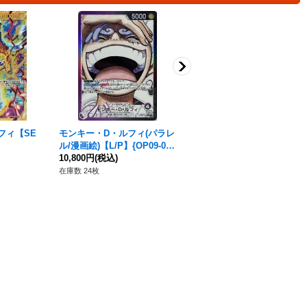
フィ【SE
モンキー・D・ルフィ(パラレ
モンキー・D・ルフィ【L】
ル/漫画絵)【L/P】{OP09-06
{ST21-001}
1}
10,800円
(税込)
2,480円
(税込)
在庫数 24枚
在庫数 21枚