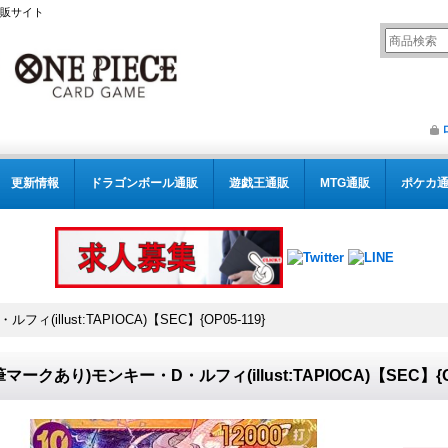
通販サイト
更新情報
ドラゴンボール通販
遊戯王通販
MTG通販
ポケカ
(illust:TAPIOCA)【SEC】{OP05-119}
筆マークあり)モンキー・D・ルフィ(illust:TAPIOCA)【SEC】{OP