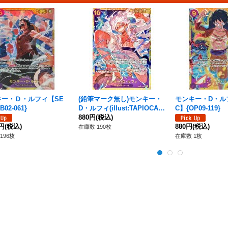
キー・Ｄ・ルフィ【SE
(鉛筆マーク無し)モンキー・
モンキー・D・ル
B02-061}
D・ルフィ(illust:TAPIOCA)
C】{OP09-119}
【SEC】{OP05-119}
880円
(税込)
0円
(税込)
880円
(税込)
在庫数 190枚
196枚
在庫数 1枚