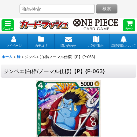
検索
メニュー
カート
マイページ
カテゴリ
問い合わせ
ご利用案内
店頭受取について
ホーム
>
緑
>
ジンベエ(白枠/ノーマル仕様)【P】{P-063}
ジンベエ(白枠/ノーマル仕様)【P】{P-063}