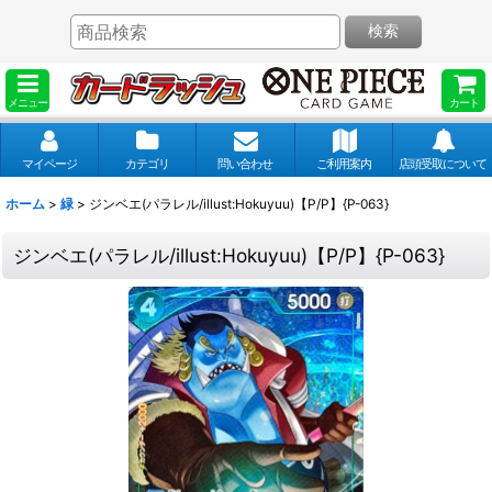
検索
メニュー
カート
マイページ
カテゴリ
問い合わせ
ご利用案内
店頭受取について
ホーム
>
緑
>
ジンベエ(パラレル/illust:Hokuyuu)【P/P】{P-063}
ジンベエ(パラレル/illust:Hokuyuu)【P/P】{P-063}