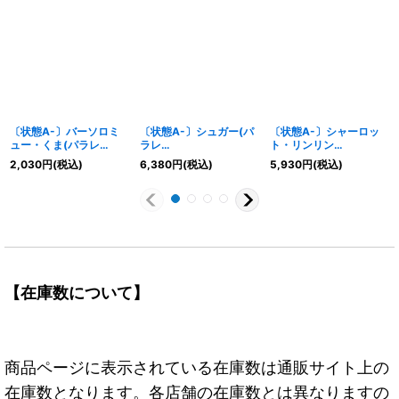
〔状態A-〕バーソロミ
〔状態A-〕シュガー(パ
〔状態A-〕シャーロッ
ュー・くま(パラレ
ラレ
ト・リンリン
ル/illust:TAPIOCA)
ル/SP/illust:sowsow)
(illust:Hatori Kyoka)
2,030
円
(税込)
6,380
円
(税込)
5,930
円
(税込)
【SEC/P】{OP12-119}
【SP】{OP04-
【SR】{ST07-010}
024[OP06]}
【在庫数について】
商品ページに表示されている在庫数は通販サイト上の
在庫数となります。各店舗の在庫数とは異なりますの