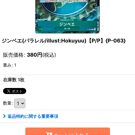
ジンベエ(パラレル/illust:Hokuyuu)【P/P】{P-063}
販売価格
:
380
円
(税込)
重み
:
1
在庫数 1枚
数量
:
返品特約に関する重要事項