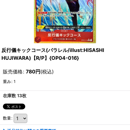
反行儀キックコース(パラレル/illust:HISASHI
HUJIWARA)【R/P】{OP04-016}
販売価格
:
780
円
(税込)
重み
:
1
在庫数 13枚
数量
: