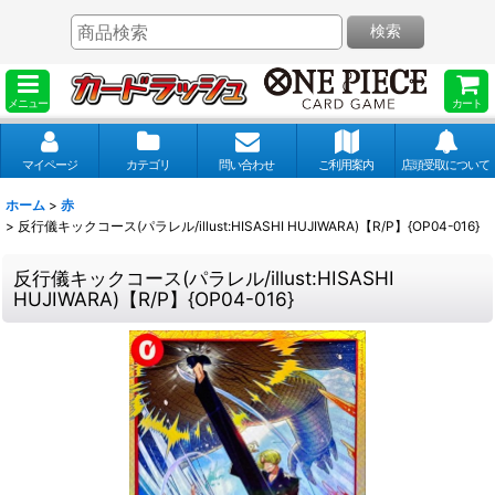
検索
メニュー
カート
マイページ
カテゴリ
問い合わせ
ご利用案内
店頭受取について
ホーム
>
赤
>
反行儀キックコース(パラレル/illust:HISASHI HUJIWARA)【R/P】{OP04-016}
反行儀キックコース(パラレル/illust:HISASHI
HUJIWARA)【R/P】{OP04-016}