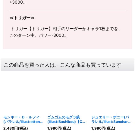
+3000。
≪トリガー≫
トリガー【トリガー】相手のリーダーかキャラ1枚までを、
このターン中、パワー-3000。
この商品を買った人は、こんな商品も買っています
モンキー・Ｄ・ルフィ
ゴムゴムのモグラ銃
ジュエリー・ボニー(パ
(パラレル/illust:otton)
(illust:Bashikou)【C】
ラレル/illust:Sunohara)
【SR/P】{OP12-015}
{ST21-017}
【R/P】{EB04-002}
2,480
円
(税込)
1,980
円
(税込)
1,980
円
(税込)