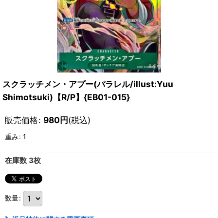
スクラッチメン・アプー(パラレル/illust:Yuu
Shimotsuki)【R/P】{EB01-015}
販売価格
:
980
円
(税込)
重み
:
1
在庫数 3枚
数量
: