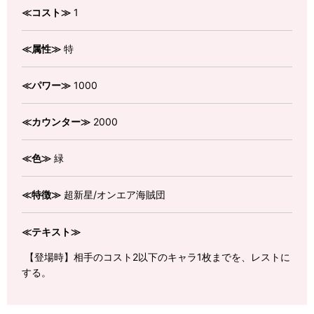
≪コスト≫
1
≪属性≫
特
≪パワー≫
1000
≪カウンター≫
2000
≪色≫
緑
≪特徴≫
超新星/オンエア海賊団
≪テキスト≫
【登場時】相手のコスト2以下のキャラ1枚までを、レストに
する。