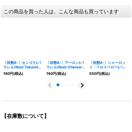
この商品を買った人は、こんな商品も買っています
〔状態A-〕センゴク(パ
〔状態A-〕アーロン(パ
〔状態A-〕シャーロッ
ラレル/illust:Takashi
ラレル/illust:Chansard
ト・ペロスペロー(パラ
Tokushige)【SR/P】
Vincent)【SR/P】
レル/illust:S-KINOKO)
740
円
(税込)
740
円
(税込)
550
円
(税込)
{EB02-044}
{EB02-011}
【SR/P】{OP03-113}
【在庫数について】