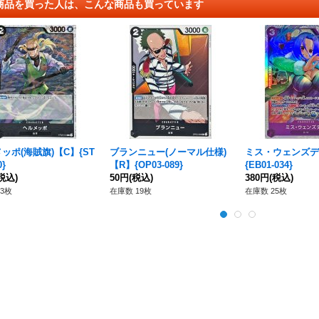
商品を買った人は、こんな商品も買っています
ッポ(海賊旗)【C】{ST
ブランニュー(ノーマル仕様)
ミス・ウェンズデ
0}
【R】{OP03-089}
{EB01-034}
税込)
50円
(税込)
380円
(税込)
3枚
在庫数 19枚
在庫数 25枚