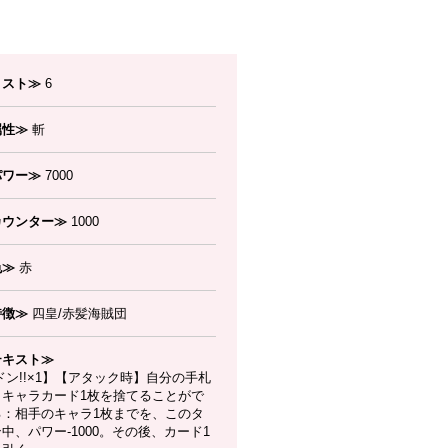
コスト≫
6
属性≫
斬
パワー≫
7000
カウンター≫
1000
色≫
赤
特徴≫
四皇/赤髪海賊団
テキスト≫
ン!!×1】【アタック時】自分の手札
らキャラカード1枚を捨てることがで
る：相手のキャラ1枚までを、このタ
中、パワー-1000。その後、カード1