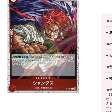
≪
≪
≪
≪
≪
≪
≪
【ド
か
き
ーン