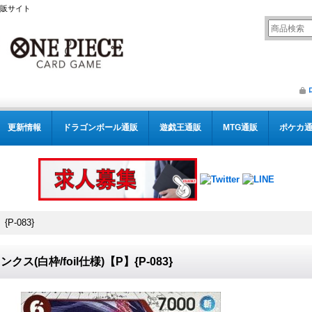
通販サイト
更新情報
ドラゴンボール通販
遊戯王通販
MTG通販
ポケカ
P-083}
ンクス(白枠/foil仕様)【P】{P-083}