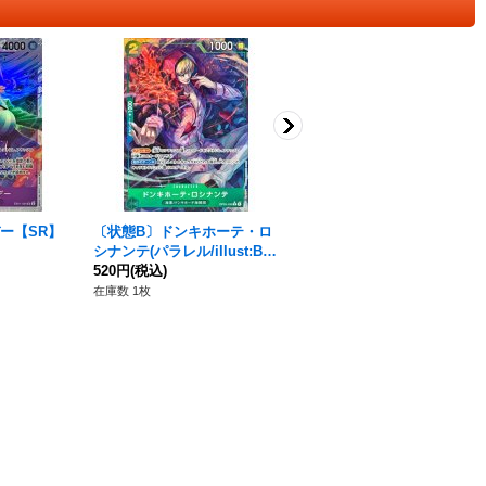
ー【SR】
〔状態B〕ドンキホーテ・ロ
〔状態A-〕光月おでん【S
シナンテ(パラレル/illust:BIS
R】{OP02-030}
AI)【R/P】{OP05-030}
520円
(税込)
100円
(税込)
在庫数 1枚
在庫数 1枚