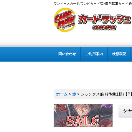
ワンピースカード/ワンピカード/ONE PIECEカード 
問い合わせ
ご利用案内
状態表記
ホーム
>
赤
>
シャンクス(白枠/foil仕様)【P】{
シャ