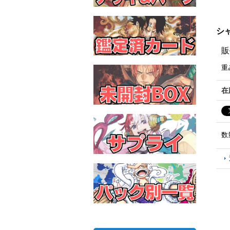
シャ
販
重
在
数