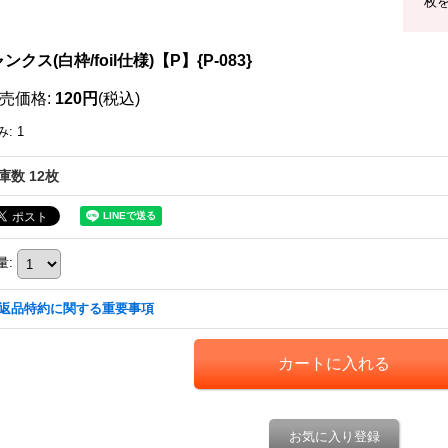
枚
ンクス(白枠/foil仕様)【P】{P-083}
売価格
:
120円
(税込)
み
:
1
庫数 12枚
量
:
返品特約に関する重要事項
お気に入り登録