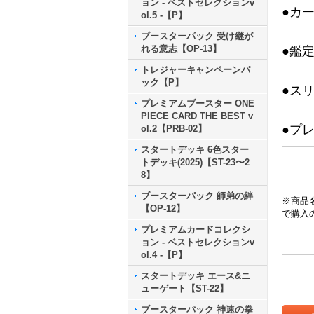
ョン - ベストセレクションv
●カ
ol.5 -【P】
ブースターパック 受け継が
れる意志【OP-13】
●鑑
トレジャーキャンペーンパ
ック【P】
●ス
プレミアムブースター ONE
PIECE CARD THE BEST v
●プ
ol.2【PRB-02】
スタートデッキ 6色スター
トデッキ(2025)【ST-23〜2
8】
ブースターパック 師弟の絆
※商品
【OP-12】
で購入
プレミアムカードコレクシ
ョン - ベストセレクションv
ol.4 -【P】
スタートデッキ エース&ニ
ューゲート【ST-22】
ブースターパック 神速の拳