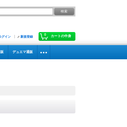
0
カートの中身
ログイン
新規登録
通販
デュエマ通販