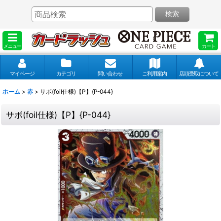
検索
メニュー
カート
マイページ
カテゴリ
問い合わせ
ご利用案内
店頭受取について
ホーム
>
赤
>
サボ(foil仕様)【P】{P-044}
サボ(foil仕様)【P】{P-044}