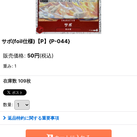
サボ(foil仕様)【P】{P-044}
販売価格
:
50
円
(税込)
重み
:
1
在庫数 109枚
数量
:
返品特約に関する重要事項