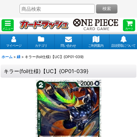
検索
メニュー
カート
マイページ
カテゴリ
問い合わせ
ご利用案内
店頭受取について
ホーム
>
緑
>
キラー(foil仕様)【UC】{OP01-039}
キラー(foil仕様)【UC】{OP01-039}