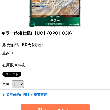
キラー(foil仕様)【UC】{OP01-039}
販売価格
:
50
円
(税込)
重み
:
1
在庫数 106枚
数量
:
返品特約に関する重要事項