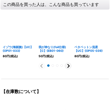
この商品を買った人は、こんな商品も買っています
イゾウ(海賊旗)【UC】
我が神なり(foil仕様)
ベタベットン流星
{OP01-033}
【C】{EB01-060}
【UC】{OP05-039}
80
円
(税込)
50
円
(税込)
80
円
(税込)
【在庫数について】