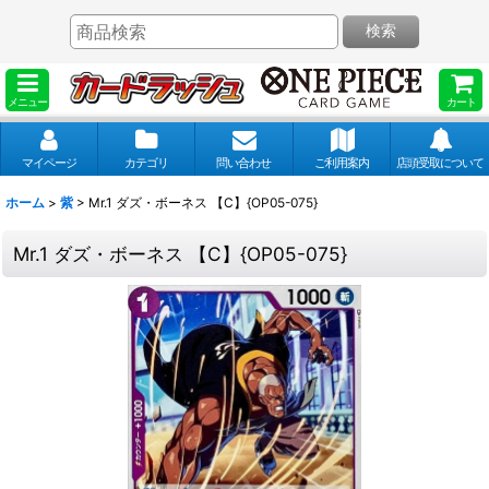
検索
メニュー
カート
マイページ
カテゴリ
問い合わせ
ご利用案内
店頭受取について
ホーム
>
紫
>
Mr.1 ダズ・ボーネス 【C】{OP05-075}
Mr.1 ダズ・ボーネス 【C】{OP05-075}