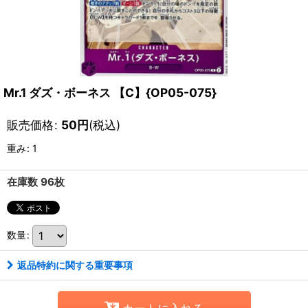
Mr.1 ダズ・ボーネス 【C】{OP05-075}
販売価格
:
50
円
(税込)
重み
:
1
在庫数 96枚
数量
:
返品特約に関する重要事項