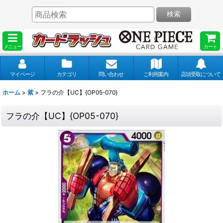
検索
メニュー
カート
マイページ
カテゴリ
問い合わせ
ご利用案内
店頭受取について
ホーム
>
紫
>
フラの介【UC】{OP05-070}
フラの介【UC】{OP05-070}