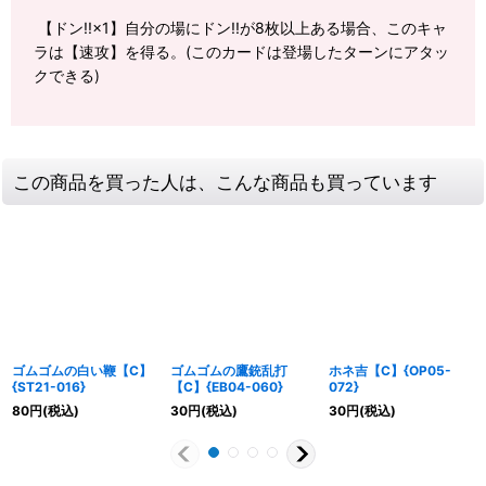
【ドン!!×1】自分の場にドン!!が8枚以上ある場合、このキャ
ラは【速攻】を得る。(このカードは登場したターンにアタッ
クできる)
この商品を買った人は、こんな商品も買っています
ゴムゴムの白い鞭【C】
ゴムゴムの鷹銃乱打
ホネ吉【C】{OP05-
{ST21-016}
【C】{EB04-060}
072}
80
円
(税込)
30
円
(税込)
30
円
(税込)