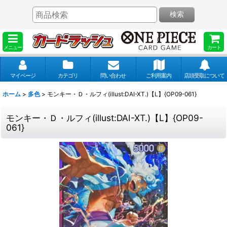
検索
メニュー
カート
マイページ
カテゴリ
問い合わせ
ご利用案内
店頭受取について
ホーム
>
多色
>
モンキー・Ｄ・ルフィ(illust:DAI-XT.)【L】{OP09-061}
モンキー・Ｄ・ルフィ(illust:DAI-XT.)【L】{OP09-
061}