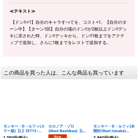
≪テキスト≫
【ドン!!×1】自分のキャラすべてを、コスト+1。【自分のタ
ーン中】【ターン1回】自分の場のドン!!が2枚以上ドン!!デッ
キに戻された時、ドン!!デッキから、ドン!!1枚までをアクテ
ィブで追加し、さらに1枚までをレストで追加する。
この商品を買った人は、こんな商品も買っています
モンキー・D・ルフィ(カ
ロロノア・ゾロ
モンキー・D・ルフィ(未
ラー版)【L】{ST13-
(illust:Bashikou)【L】
開封/illust:tasaka)
003}
{OP12-020}
【P】{P-041}
1,780
円
(税込)
2,980
円
(税込)