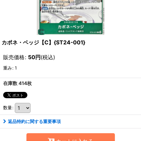
カポネ・ベッジ【C】{ST24-001}
販売価格
:
50
円
(税込)
重み
:
1
在庫数 414枚
数量
:
返品特約に関する重要事項