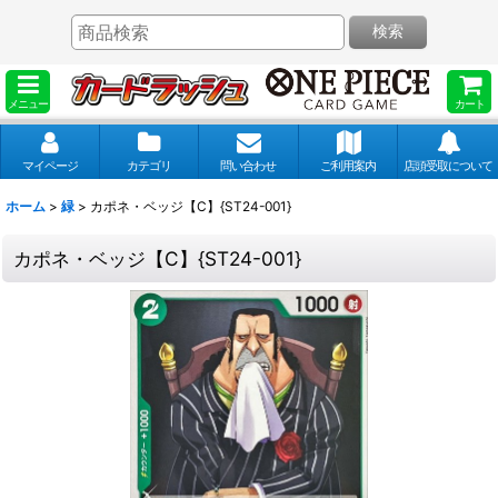
検索
メニュー
カート
マイページ
カテゴリ
問い合わせ
ご利用案内
店頭受取について
ホーム
>
緑
>
カポネ・ベッジ【C】{ST24-001}
カポネ・ベッジ【C】{ST24-001}