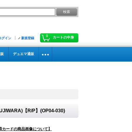
0
カートの中身
ログイン
新規登録
通販
デュエマ通販
IWARA)【R/P】{OP04-030}
済カードの商品画像について】