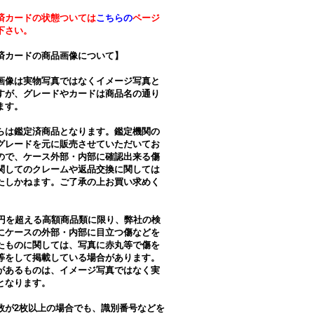
済カードの状態ついては
こちらの
ページ
下さい。
済カードの商品画像について】
画像は実物写真ではなくイメージ写真と
すが、グレードやカードは商品名の通り
ます。
らは鑑定済商品となります。鑑定機関の
グレードを元に販売させていただいてお
ので、ケース外部・内部に確認出来る傷
関してのクレームや返品交換に関しては
たしかねます。ご了承の上お買い求めく
。
万円を超える高額商品類に限り、弊社の検
にケースの外部・内部に目立つ傷などを
たものに関しては、写真に赤丸等で傷を
等をして掲載している場合があります。
があるものは、イメージ写真ではなく実
となります。
数が2枚以上の場合でも、識別番号などを