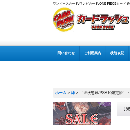
ワンピースカード/ワンピカード/ONE PIECEカード 
問い合わせ
ご利用案内
状態表記
ホーム
>
緑
>
〔※状態難/PSA10鑑定済〕トレーボル
〔※