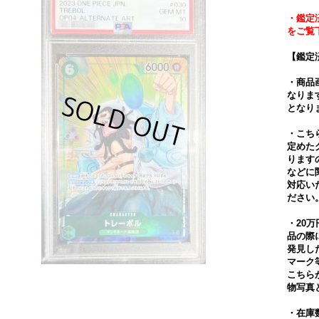
・鑑定
をご覧
【鑑定
・商品
なりま
となり
・こち
定めた
ります
などに
対応い
ださい
・20
品の際
発見し
マーク
こちら
物写真
・在庫