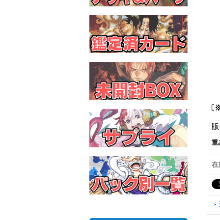
〔※
販
重
在