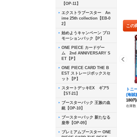
【OP-11】
エクストラブースター An
ime 25th collection【EB-0
2】
この
始めようキャンペーン プロ
モーションパック【P】
ONE PIECE カードゲー
ム 2nd ANNIVERSARY S
ET【P】
ONE PIECE CARD THE B
EST ストレージボックスセ
ット【P】
スタートデッキEX ギア5
トニ
【ST-21】
(海賊旗
180円
ブースターパック 王族の血
在庫数 
統【OP-10】
ブースターパック 新たなる
皇帝【OP-09】
プレミアムブースター ONE