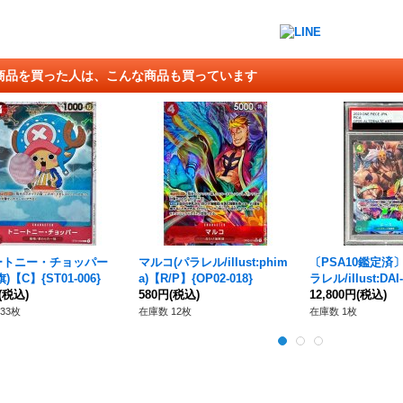
商品を買った人は、こんな商品も買っています
ートニー・チョッパー
マルコ(パラレル/illust:phim
〔PSA10鑑定済
)【C】{ST01-006}
a)【R/P】{OP02-018}
ラレル/illust:DAI
(税込)
580円
(税込)
P】{OP05-032}
12,800円
(税込)
33枚
在庫数 12枚
在庫数 1枚