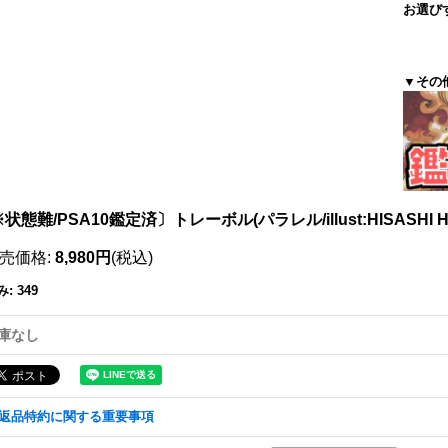
お選び
▼その
状態難/PSA10鑑定済〕トレーボル(パラレル/illust:HISASHI HUJ
売価格
:
8,980円
(税込)
み
:
349
庫なし
返品特約に関する重要事項