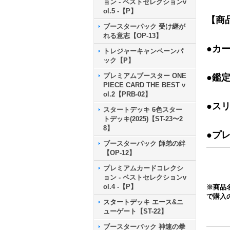
ョン - ベストセレクションv
ol.5 -【P】
【商
ブースターパック 受け継が
れる意志【OP-13】
●カ
トレジャーキャンペーンパ
ック【P】
プレミアムブースター ONE
●鑑
PIECE CARD THE BEST v
ol.2【PRB-02】
●ス
スタートデッキ 6色スター
トデッキ(2025)【ST-23〜2
8】
●プ
ブースターパック 師弟の絆
【OP-12】
プレミアムカードコレクシ
ョン - ベストセレクションv
ol.4 -【P】
※商品
で購入
スタートデッキ エース&ニ
ューゲート【ST-22】
ブースターパック 神速の拳