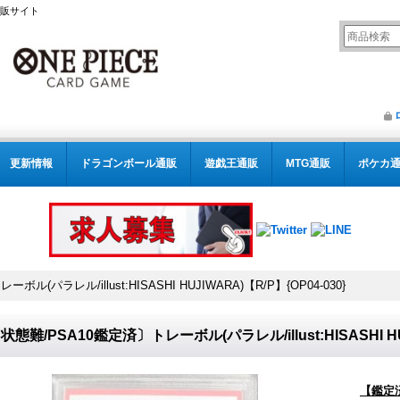
通販サイト
更新情報
ドラゴンボール通販
遊戯王通販
MTG通販
ポケカ
(パラレル/illust:HISASHI HUJIWARA)【R/P】{OP04-030}
状態難/PSA10鑑定済〕トレーボル(パラレル/illust:HISASHI HUJ
【鑑定