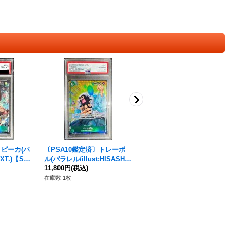
〕ピーカ(パ
〔PSA10鑑定済〕トレーボ
トレーボル(パラレル/illust:H
-XT.)【SR/
ル(パラレル/illust:HISASHI
ISASHI HUJIWARA)【R/P】
HUJIWARA)【R/P】{OP04-0
11,800円
(税込)
{OP04-030}
780円
(税込)
30}
在庫数 1枚
在庫数 9枚