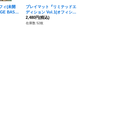
フィ(未開
プレイマット『リミテッドエ
プレイマット『リミテッドエ
GE BASK
ディション Vol.1(オフィシャ
ディション Vol.2(オフィシャ
AGE)
ルプレイマット)』【サプラ
2,480円
(税込)
ルプレイマット)』【サプラ
3,480円
(税込)
イ】{-}
イ】{-}
在庫数 52枚
在庫数 13枚