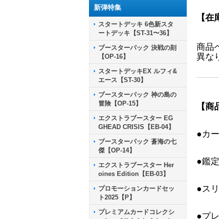
新弾特集
【在
スタートデッキ 6色新スタ
ートデッキ【ST-31〜36】
商品
ブースターパック 決戦の刻
異な
【OP-16】
スタートデッキEX ルフィ&
エース【ST-30】
ブースターパック 神の島の
冒険【OP-15】
【商
エクストラブースター EG
GHEAD CRISIS【EB-04】
●カ
ブースターパック 蒼海の七
傑【OP-14】
●鑑
エクストラブースター Her
oines Edition【EB-03】
●ス
プロモーションカードセッ
ト2025【P】
プレミアムカードコレクシ
●プ