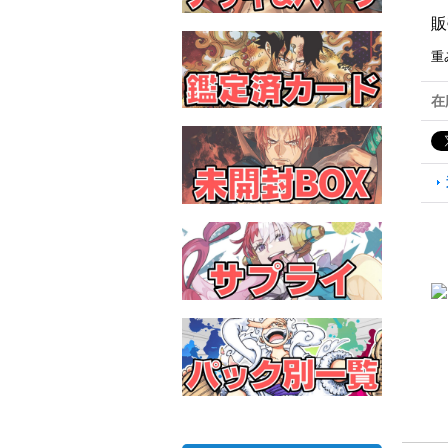
販
重
在