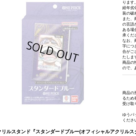
ります
経年劣
装の破
また、
の言語
ある場
承くだ
なお、
字につ
合がご
たしま
商品の
ので、
商品の
るため
受け取
ゆうパ
くださ
クリルスタンド『スタンダードブルー(オフィシャルアクリルスタンド