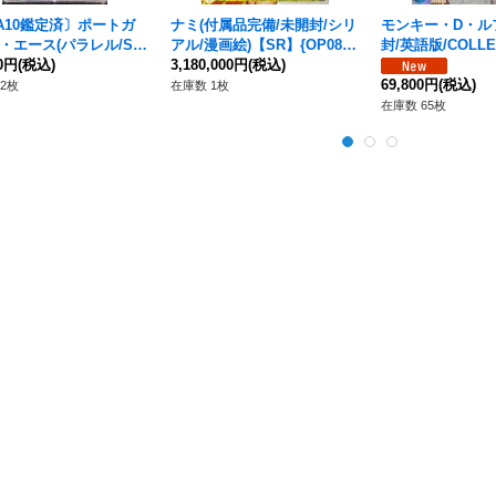
A10鑑定済〕ポートガ
ナミ(付属品完備/未開封/シリ
モンキー・D・ル
・エース(パラレル/SP/
アル/漫画絵)【SR】{OP08-1
封/英語版/COLLE
llust:Tacchan)【SP】
00円
(税込)
06}
3,180,000円
(税込)
ETBALL US VOY
-013[OP08]}
【P】{P-055}
69,800円
(税込)
2枚
在庫数 1枚
在庫数 65枚