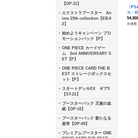
【OP-11】
〔PS
ス・D
エクストラブースター An
和柄/i
54,8
ime 25th collection【EB-0
{OP02
2】
在庫数 
始めようキャンペーン プロ
モーションパック【P】
ONE PIECE カードゲー
ム 2nd ANNIVERSARY S
ET【P】
ONE PIECE CARD THE B
EST ストレージボックスセ
ット【P】
スタートデッキEX ギア5
【ST-21】
ブースターパック 王族の血
統【OP-10】
ブースターパック 新たなる
皇帝【OP-09】
プレミアムブースター ONE