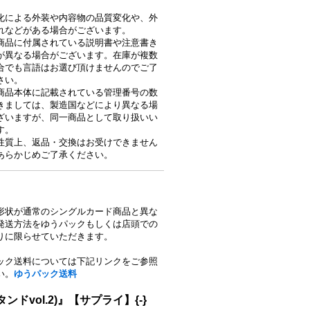
。
化による外装や内容物の品質変化や、外
れなどがある場合がございます。
商品に付属されている説明書や注意書き
が異なる場合がございます。在庫が複数
合でも言語はお選び頂けませんのでご了
さい。
商品本体に記載されている管理番号の数
きましては、製造国などにより異なる場
ざいますが、同一商品として取り扱いい
す。
性質上、返品・交換はお受けできません
あらかじめご了承ください。
形状が通常のシングルカード商品と異な
発送方法をゆうパックもしくは店頭での
りに限らせていただきます。
ック送料については下記リンクをご参照
い。
ゆうパック送料
vol.2)』【サプライ】{-}