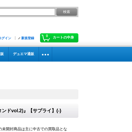
0
カートの中身
ログイン
新規登録
通販
デュエマ通販
ol.2)』【サプライ】{-}
の未開封商品は主に中古での買取品とな