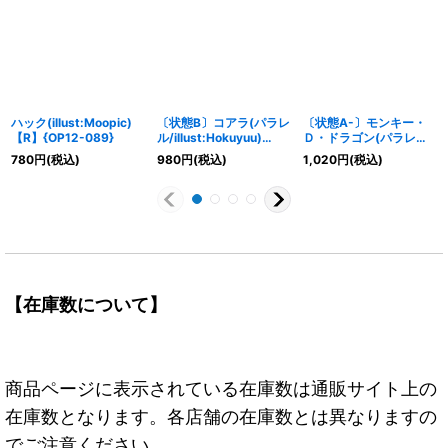
ハック(illust:Moopic)
〔状態B〕コアラ(パラレ
〔状態A-〕モンキー・
【R】{OP12-089}
ル/illust:Hokuyuu)
Ｄ・ドラゴン(パラレ
【R/P】{OP12-086}
ル/illust:Nijihayashi)
780
円
(税込)
980
円
(税込)
1,020
円
(税込)
【SR/P】{OP12-094}
【在庫数について】
商品ページに表示されている在庫数は通販サイト上の
在庫数となります。各店舗の在庫数とは異なりますの
でご注意ください。