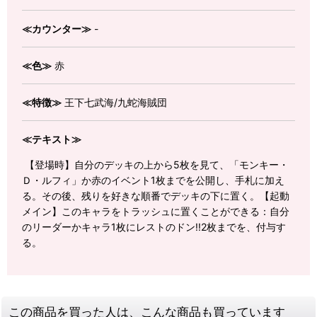
≪カウンター≫
-
≪色≫
赤
≪特徴≫
王下七武海/九蛇海賊団
≪テキスト≫
【登場時】自分のデッキの上から5枚を見て、「モンキー・
Ｄ・ルフィ」か赤のイベント1枚までを公開し、手札に加え
る。その後、残りを好きな順番でデッキの下に置く。【起動
メイン】このキャラをトラッシュに置くことができる：自分
のリーダーかキャラ1枚にレストのドン!!2枚までを、付与す
る。
この商品を買った人は、こんな商品も買っています