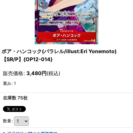
ボア・ハンコック(パラレル/illust:Eri Yonemoto)
【SR/P】{OP12-014}
販売価格
:
3,480
円
(税込)
重み
:
1
在庫数 75枚
数量
: