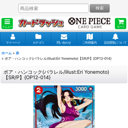
検索
メニュー
カート
マイページ
カテゴリ
問い合わせ
ご利用案内
店頭受取について
ホーム
>
赤
>
ボア・ハンコック(パラレル/illust:Eri Yonemoto)【SR/P】{OP12-014}
ボア・ハンコック(パラレル/illust:Eri Yonemoto)
【SR/P】{OP12-014}