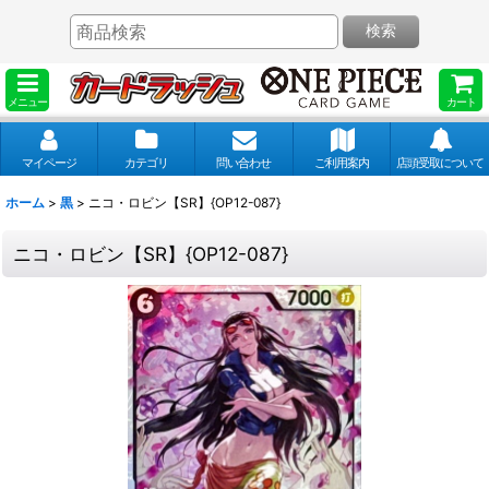
検索
メニュー
カート
マイページ
カテゴリ
問い合わせ
ご利用案内
店頭受取について
ホーム
>
黒
>
ニコ・ロビン【SR】{OP12-087}
ニコ・ロビン【SR】{OP12-087}