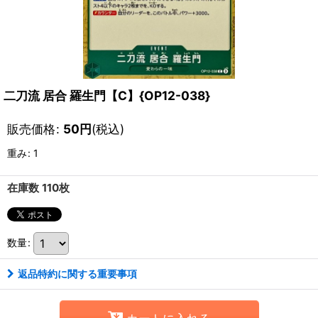
二刀流 居合 羅生門【C】{OP12-038}
販売価格
:
50
円
(税込)
重み
:
1
在庫数 110枚
数量
:
返品特約に関する重要事項