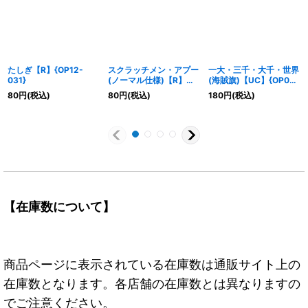
たしぎ【R】{OP12-
スクラッチメン・アプー
一大・三千・大千・世界
031}
(ノーマル仕様)【R】
(海賊旗)【UC】{OP06-
{EB01-015}
038}
80
円
(税込)
80
円
(税込)
180
円
(税込)
【在庫数について】
商品ページに表示されている在庫数は通販サイト上の
在庫数となります。各店舗の在庫数とは異なりますの
でご注意ください。