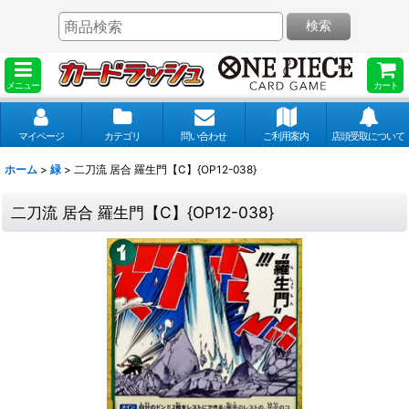
検索
メニュー
カート
マイページ
カテゴリ
問い合わせ
ご利用案内
店頭受取について
ホーム
>
緑
>
二刀流 居合 羅生門【C】{OP12-038}
二刀流 居合 羅生門【C】{OP12-038}