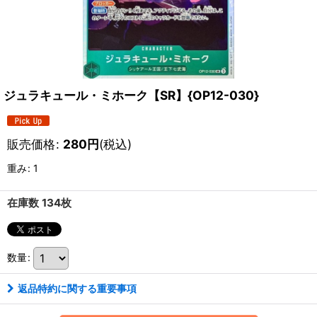
ジュラキュール・ミホーク【SR】{OP12-030}
販売価格
:
280
円
(税込)
重み
:
1
在庫数 134枚
数量
:
返品特約に関する重要事項