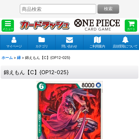
検索
メニュー
カート
マイページ
カテゴリ
問い合わせ
ご利用案内
店頭受取について
ホーム
>
緑
>
錦えもん【C】{OP12-025}
錦えもん【C】{OP12-025}