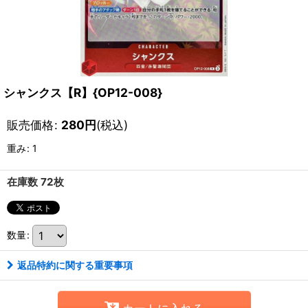
シャンクス【R】{OP12-008}
販売価格
:
280
円
(税込)
重み
:
1
在庫数 72枚
数量
:
返品特約に関する重要事項