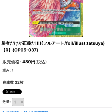
勝者だけが正義だ!!!!(フルアート/foil/illust:tatsuya)
【R】{OP05-037}
販売価格
:
480
円
(税込)
重み
:
1
在庫数 32枚
数量
: