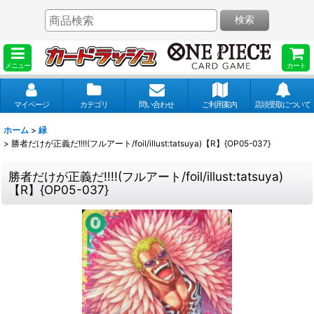
検索
メニュー
カート
マイページ
カテゴリ
問い合わせ
ご利用案内
店頭受取について
ホーム
>
緑
>
勝者だけが正義だ!!!!(フルアート/foil/illust:tatsuya)【R】{OP05-037}
勝者だけが正義だ!!!!(フルアート/foil/illust:tatsuya)
【R】{OP05-037}