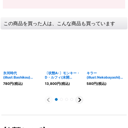
この商品を買った人は、こんな商品も買っています
氷河時代
〔状態A-〕モンキー・
キラー
(illust:Bashikou)
D・ルフィ(未開
(illust:Nekobayashi)
【UC】{OP02-117}
封/CS/illust:Nijihayashi
【UC】{OP01-039}
780
円
(税込)
13,800
円
(税込)
580
円
(税込)
)【P】{P-001}