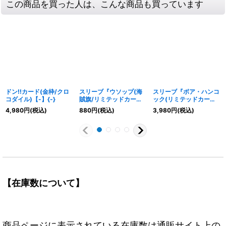
この商品を買った人は、こんな商品も買っています
ドン!!カード(金枠/クロ
スリーブ『ウソップ(海
スリーブ『ボア・ハンコ
コダイル)【-】{-}
賊旗/リミテッドカード
ック(リミテッドカード
スリーブ プレミアムマ
スリーブ)』70枚【サプ
4,980
円
(税込)
880
円
(税込)
3,980
円
(税込)
ットvol.2)』70枚【サプ
ライ】{-}
ライ】{-}
【在庫数について】
商品ページに表示されている在庫数は通販サイト上の