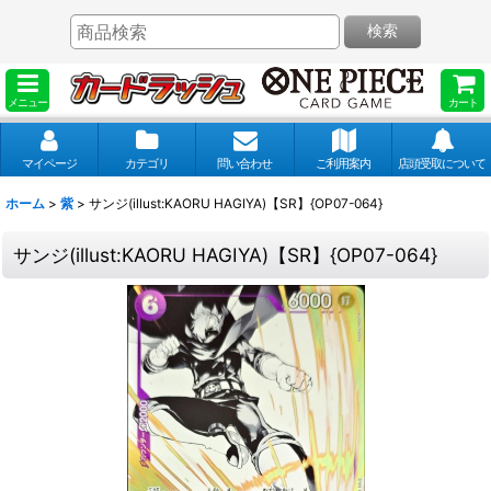
検索
メニュー
カート
マイページ
カテゴリ
問い合わせ
ご利用案内
店頭受取について
ホーム
>
紫
>
サンジ(illust:KAORU HAGIYA)【SR】{OP07-064}
サンジ(illust:KAORU HAGIYA)【SR】{OP07-064}