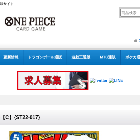
通販サイト
更新情報
ドラゴンボール通販
遊戯王通販
MTG通販
ポケカ
【C】{ST22-017}