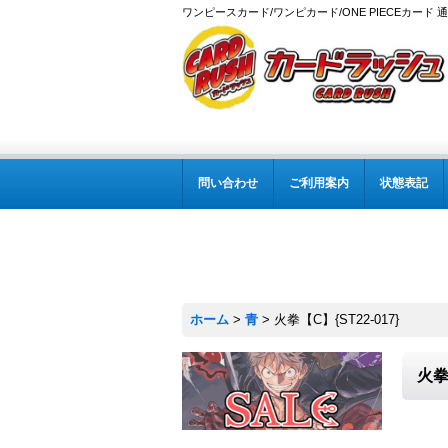
ワンピースカード/ワンピカード/ONE PIECEカード 
問い合わせ
ご利用案内
状態表記
ホーム
>
青
>
火拳【C】{ST22-017}
火拳