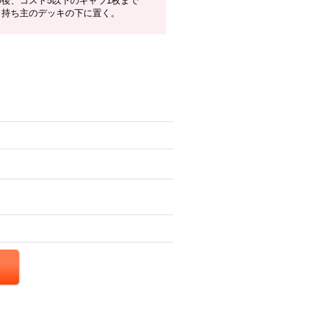
の後、コスト5以下のキャラ1枚まで
、持ち主のデッキの下に置く。