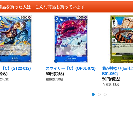
商品を買った人は、こんな商品も買っています
C】{ST22-012}
スマイリー【C】{OP01-072}
我が神なり(foil仕
税込)
50円
(税込)
B01-060}
50円
(税込)
248枚
在庫数 30枚
在庫数 53枚