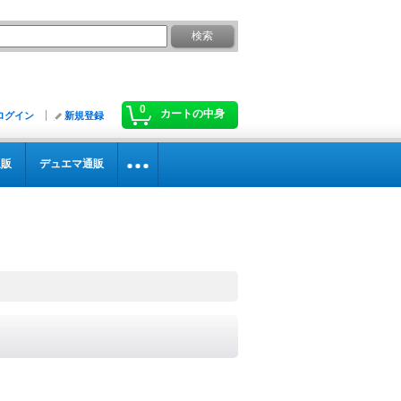
0
カートの中身
ログイン
新規登録
通販
デュエマ通販