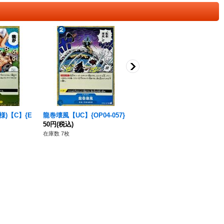
様)【C】{E
龍巻壊風【UC】{OP04-057}
大看板 災害 【C】{ST04-01
50円
(税込)
4}
80円
(税込)
在庫数 7枚
在庫数 59枚