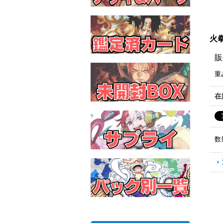
火拳
販
重
在
数