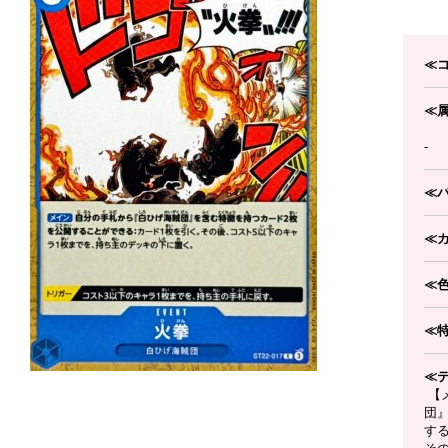
≪
≪
-
≪
≪
≪
≪
≪
【
団
す