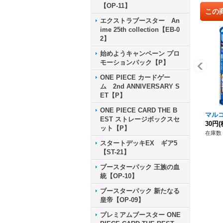
【OP-11】
この
エクストラブースター An
ime 25th collection【EB-0
2】
始めようキャンペーン プロ
モーションパック【P】
ONE PIECE カードゲー
ム 2nd ANNIVERSARY S
ET【P】
ONE PIECE CARD THE B
マルコ【
EST ストレージボックスセ
30円
(
ット【P】
在庫数 
スタートデッキEX ギア5
【ST-21】
ブースターパック 王族の血
統【OP-10】
ブースターパック 新たなる
皇帝【OP-09】
プレミアムブースター ONE