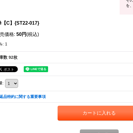
そ
を
【C】{ST22-017}
売価格
:
50円
(税込)
み
:
1
庫数 92枚
量
:
返品特約に関する重要事項