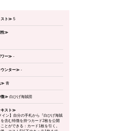
コスト≫
5
属性≫
パワー≫
-
カウンター≫
-
色≫
青
特徴≫
白ひげ海賊団
テキスト≫
メイン】自分の手札から『白ひげ海賊
』を含む特徴を持つカード2枚を公開
ることができる：カード1枚を引く。