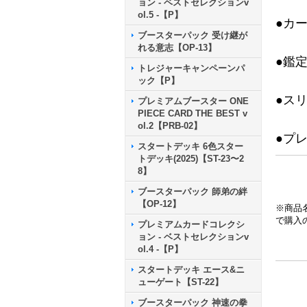
ョン - ベストセレクションv
ol.5 -【P】
●カ
ブースターパック 受け継が
れる意志【OP-13】
●鑑
トレジャーキャンペーンパ
ック【P】
●ス
プレミアムブースター ONE
PIECE CARD THE BEST v
ol.2【PRB-02】
●プ
スタートデッキ 6色スター
トデッキ(2025)【ST-23〜2
8】
ブースターパック 師弟の絆
【OP-12】
※商品
で購入
プレミアムカードコレクシ
ョン - ベストセレクションv
ol.4 -【P】
スタートデッキ エース&ニ
ューゲート【ST-22】
ブースターパック 神速の拳