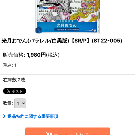
光月おでん(パラレル/白黒版)【SR/P】{ST22-005}
販売価格
:
1,980
円
(税込)
重み
:
1
在庫数 2枚
数量
:
返品特約に関する重要事項