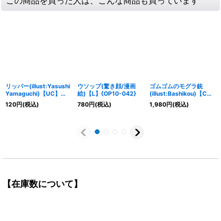
この商品を買った人は、こんな商品も買っています
リッパー(illust:Yasushi
ウソップ(驚き顔/漫画
ゴムゴムのモグラ銃
Yamaguchi)【UC】
絵)【L】{OP10-042}
(illust:Bashikou)【C】
{OP11-096}
{ST21-017}
120
円
(税込)
780
円
(税込)
1,980
円
(税込)
【在庫数について】