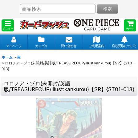
検索
メニュー
カート
マイページ
カテゴリ
問い合わせ
ご利用案内
店頭受取について
ホーム
>
赤
>
ロロノア・ゾロ(未開封/英語版/TREASURECUP/illust:kankurou)【SR】{ST01-
013}
ロロノア・ゾロ(未開封/英語
版/TREASURECUP/illust:kankurou)【SR】{ST01-013}