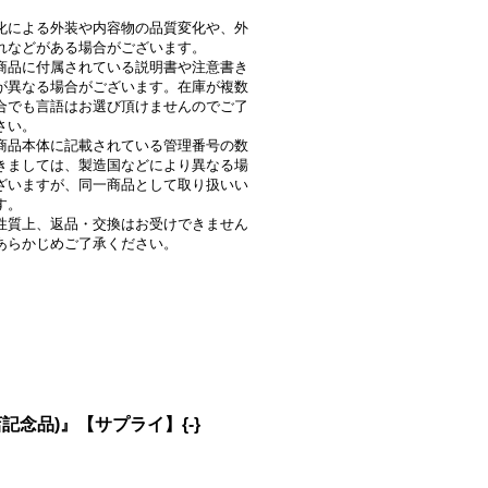
化による外装や内容物の品質変化や、外
れなどがある場合がございます。
商品に付属されている説明書や注意書き
が異なる場合がございます。在庫が複数
合でも言語はお選び頂けませんのでご了
さい。
商品本体に記載されている管理番号の数
きましては、製造国などにより異なる場
ざいますが、同一商品として取り扱いい
す。
性質上、返品・交換はお受けできません
あらかじめご了承ください。
念品)』【サプライ】{-}