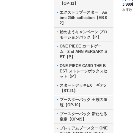
【OP-11】
ブ)』
3,98
在庫数 
エクストラブースター An
ime 25th collection【EB-0
2】
始めようキャンペーン プロ
モーションパック【P】
ONE PIECE カードゲー
ム 2nd ANNIVERSARY S
ET【P】
ONE PIECE CARD THE B
EST ストレージボックスセ
ット【P】
スタートデッキEX ギア5
【ST-21】
ブースターパック 王族の血
統【OP-10】
ブースターパック 新たなる
皇帝【OP-09】
プレミアムブースター ONE