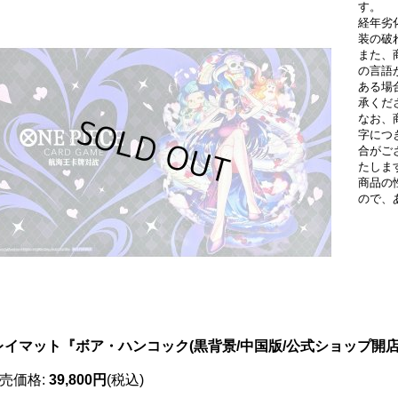
す。
経年劣
装の破
また、
の言語
ある場
承くだ
なお、
字につ
合がご
たしま
商品の
ので、
レイマット『ボア・ハンコック(黒背景/中国版/公式ショップ開店記
売価格
:
39,800円
(税込)