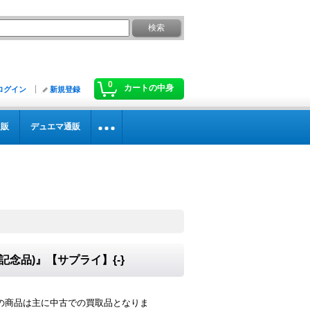
0
カートの中身
ログイン
新規登録
通販
デュエマ通販
念品)』【サプライ】{-}
の商品は主に中古での買取品となりま