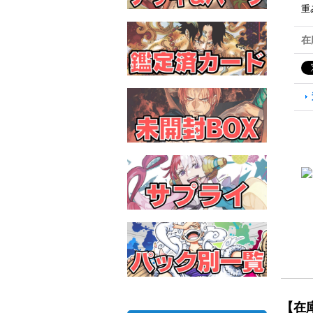
重
在
【在