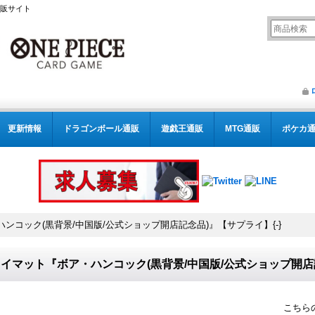
通販サイト
更新情報
ドラゴンボール通販
遊戯王通販
MTG通販
ポケカ
ンコック(黒背景/中国版/公式ショップ開店記念品)』【サプライ】{-}
イマット『ボア・ハンコック(黒背景/中国版/公式ショップ開店記
こちら