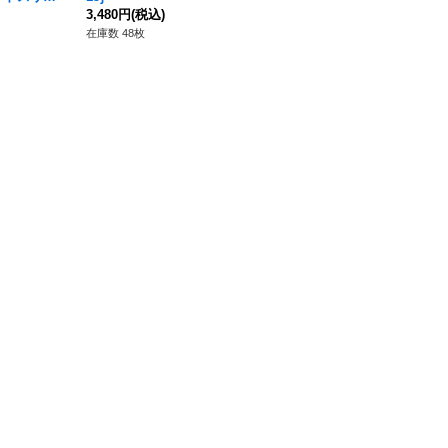
プライ】{-}
3,480円
(税込)
3,480円
(税込)
在庫数 48枚
在庫数 50枚