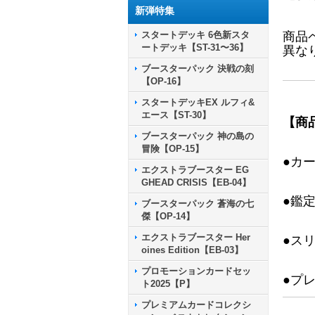
新弾特集
スタートデッキ 6色新スタ
商品
ートデッキ【ST-31〜36】
異な
ブースターパック 決戦の刻
【OP-16】
スタートデッキEX ルフィ&
エース【ST-30】
【商
ブースターパック 神の島の
冒険【OP-15】
●カ
エクストラブースター EG
GHEAD CRISIS【EB-04】
●鑑
ブースターパック 蒼海の七
傑【OP-14】
エクストラブースター Her
●ス
oines Edition【EB-03】
プロモーションカードセッ
●プ
ト2025【P】
プレミアムカードコレクシ