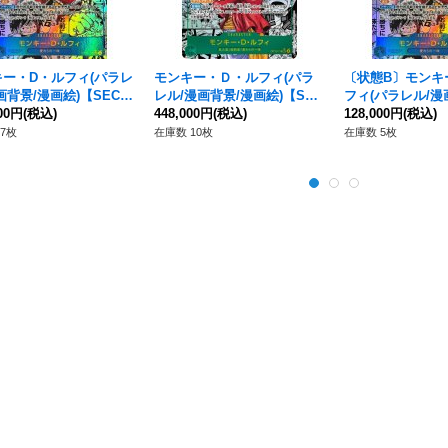
キー・D・ルフィ(パラレ
モンキー・Ｄ・ルフィ(パラ
〔状態B〕モンキ
画背景/漫画絵)【SEC/S
レル/漫画背景/漫画絵)【SE
フィ(パラレル/漫
P11-118}
000円
(税込)
C/SP】{OP13-118}
448,000円
(税込)
絵)【SEC/SP】{OP
128,000円
(税込)
7枚
在庫数 10枚
在庫数 5枚