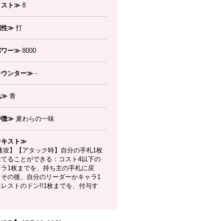
コスト≫
8
属性≫
打
パワー≫
8000
カウンター≫
-
色≫
青
特徴≫
麦わらの一味
テキスト≫
速攻】【アタック時】自分の手札1枚
捨てることができる：コスト4以下の
ャラ1枚までを、持ち主の手札に戻
。その後、自分のリーダーかキャラ1
レストのドン!!1枚までを、付与す
。