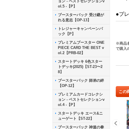
ョン - ベストセレクションv
ol.5 -【P】
●プ
ブースターパック 受け継が
れる意志【OP-13】
トレジャーキャンペーンパ
ック【P】
プレミアムブースター ONE
※商品
PIECE CARD THE BEST v
で購入
ol.2【PRB-02】
スタートデッキ 6色スター
トデッキ(2025)【ST-23〜2
8】
ブースターパック 師弟の絆
【OP-12】
この
プレミアムカードコレクシ
ョン - ベストセレクションv
ol.4 -【P】
スタートデッキ エース&ニ
ューゲート【ST-22】
ブースターパック 神速の拳