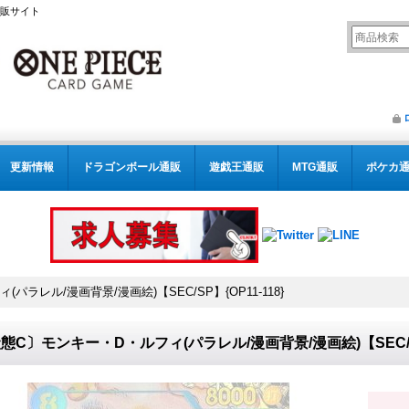
通販サイト
更新情報
ドラゴンボール通販
遊戯王通販
MTG通販
ポケカ
ラレル/漫画背景/漫画絵)【SEC/SP】{OP11-118}
態C〕モンキー・D・ルフィ(パラレル/漫画背景/漫画絵)【SEC/SP】