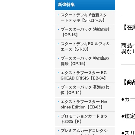
新弾特集
スタートデッキ 6色新スタ
ートデッキ【ST-31〜36】
【在
ブースターパック 決戦の刻
【OP-16】
スタートデッキEX ルフィ&
商品
エース【ST-30】
異な
ブースターパック 神の島の
冒険【OP-15】
エクストラブースター EG
GHEAD CRISIS【EB-04】
【商
ブースターパック 蒼海の七
傑【OP-14】
●カ
エクストラブースター Her
oines Edition【EB-03】
●鑑
プロモーションカードセッ
ト2025【P】
プレミアムカードコレクシ
●ス