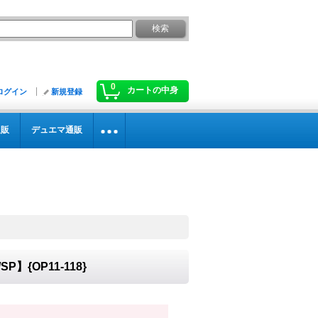
0
カートの中身
ログイン
新規登録
通販
デュエマ通販
{OP11-118}