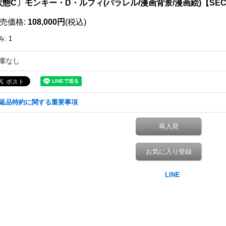
態C〕モンキー・D・ルフィ(パラレル/漫画背景/漫画絵)【SEC/SP
売価格
:
108,000円
(税込)
み
:
1
庫なし
返品特約に関する重要事項
再入荷
お気に入り登録