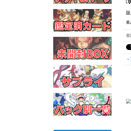
〔状
販
重
在