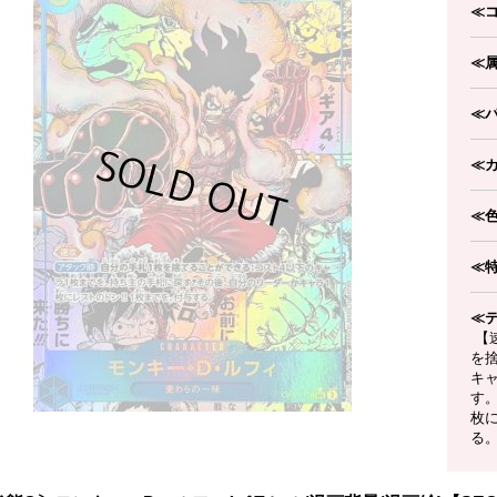
≪
≪
≪
≪
≪
≪
≪
【
を
キ
す
枚に
る