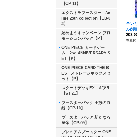
【OP-11】
エクストラブースター An
ime 25th collection【EB-0
モン
2】
ル/漫
始めようキャンペーン プロ
P】{O
208,
モーションパック【P】
在庫数 
ONE PIECE カードゲー
ム 2nd ANNIVERSARY S
ET【P】
ONE PIECE CARD THE B
EST ストレージボックスセ
ット【P】
スタートデッキEX ギア5
【ST-21】
ブースターパック 王族の血
統【OP-10】
ブースターパック 新たなる
皇帝【OP-09】
プレミアムブースター ONE