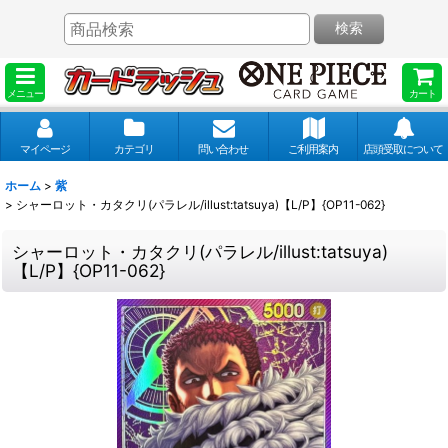
検索
メニュー
カート
マイページ
カテゴリ
問い合わせ
ご利用案内
店頭受取について
ホーム
>
紫
>
シャーロット・カタクリ(パラレル/illust:tatsuya)【L/P】{OP11-062}
シャーロット・カタクリ(パラレル/illust:tatsuya)
【L/P】{OP11-062}