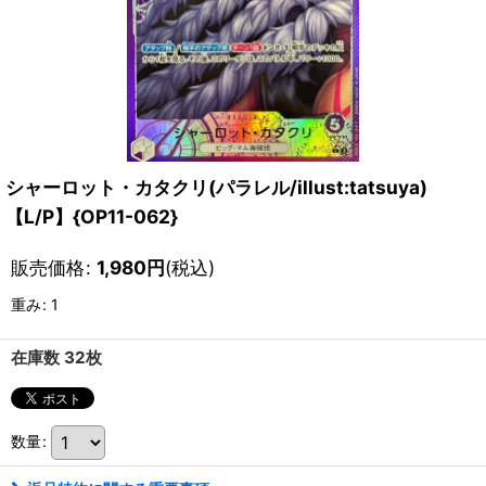
シャーロット・カタクリ(パラレル/illust:tatsuya)
【L/P】{OP11-062}
販売価格
:
1,980
円
(税込)
重み
:
1
在庫数 32枚
数量
: